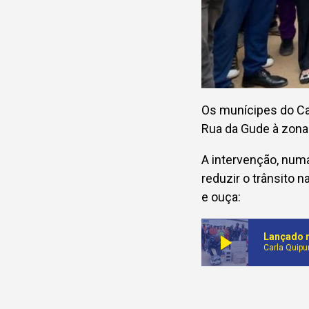
Os munícipes do Ca
Rua da Gude à zona 
A intervenção, numa
reduzir o trânsito n
e ouça:
play_arrow
Lançado n
Carla Quip