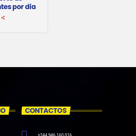
tes por dia
IO
CONTACTOS
+244 946 160 016