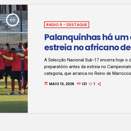
insert_link
RADIO 5 - DESTAQUE
Palanquinhas há um 
estreia no africano d
A Selecção Nacional Sub-17 encerra hoje o c
preparatório antes da estreia no Campeonat
categoria, que arranca no Reino de Marrocos
estreia-se amanhã, às 14 horas, no Estádio
MAIO 13, 2026
121
1
today
diante da selecção do Mali, em partida refer
C. Entretanto, o seleccionador nacional, Mário
para a necessidade de o grupo manter máxi
concentração e sentido de responsabilidade
representação do país na competição […]