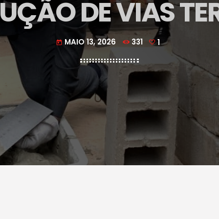
ÇÃO DE VIAS TE
MAIO 13, 2026
331
1
today