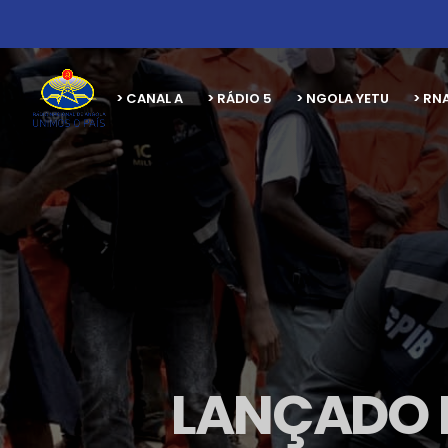
> CANAL A
> RÁDIO 5
> NGOLA YETU
> RN
LANÇADO 