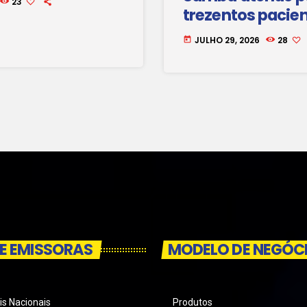
23
trezentos pacien
JULHO 29, 2026
28
today
E EMISSORAS
MODELO DE NEGÓC
is Nacionais
Produtos