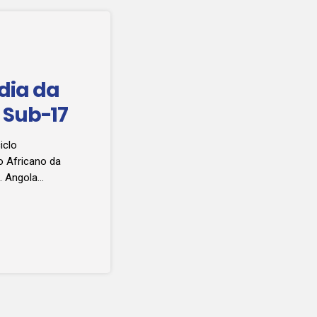
dia da
e Sub-17
iclo
o Africano da
. Angola
 Mohamed VI,
ente ao Grupo
 Catala, alerta
ma
 na