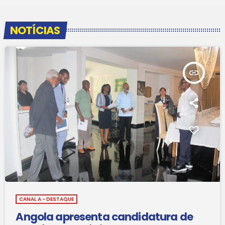
NOTÍCIAS
insert_link
CANAL A - DESTAQUE
Angola apresenta candidatura de