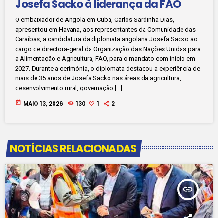
Josefa Sacko à liderança da FAO
O embaixador de Angola em Cuba, Carlos Sardinha Dias,
apresentou em Havana, aos representantes da Comunidade das
Caraíbas, a candidatura da diplomata angolana Josefa Sacko ao
cargo de directora-geral da Organização das Nações Unidas para
a Alimentação e Agricultura, FAO, para o mandato com início em
2027. Durante a cerimónia, o diplomata destacou a experiência de
mais de 35 anos de Josefa Sacko nas áreas da agricultura,
desenvolvimento rural, governação […]
today
MAIO 13, 2026
130
1
2
NOTÍCIAS RELACIONADAS
insert_link