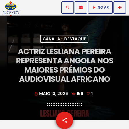
NO AR
search
menu
volume_up
play_arrow
CANAL A - DESTAQUE
ACTRIZ LESLIANA PEREIRA
REPRESENTA ANGOLA NOS
MAIORES PRÉMIOS DO
AUDIOVISUAL AFRICANO
MAIO 13, 2026
156
1
today
email
share
1