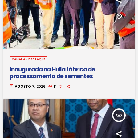
CANAL A - DESTAQUE
Inaugurada na Huila fábrica de
processamento de sementes
today
AGOSTO 7, 2026
11
insert_link