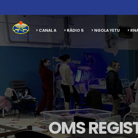
> CANAL A
> RÁDIO 5
> NGOLA YETU
> RN
OMS REGIST