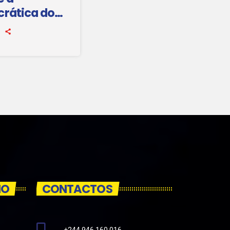
rática do
nauguração
de polícia
IO
CONTACTOS