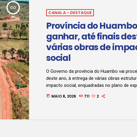
insert_link
CANAL A - DESTAQUE
Província do Huambo
ganhar, até finais des
várias obras de impa
social
O Governo da província do Huambo vai proced
deste ano, à entrega de várias obras estrutu
impacto social, enquadradas no plano de ex
infra-estruturas. Entre os projectos destac
MAIO 8, 2026
711
2
today
de 148 quilómetros de estrada. Jornalista Ni
Clique no áudio e ouça: