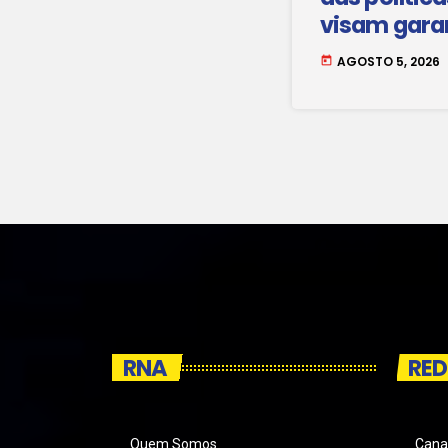
visam gara
acesso das
AGOSTO 5, 2026
today
credito e o
financiame
RNA
RED
Quem Somos
Cana