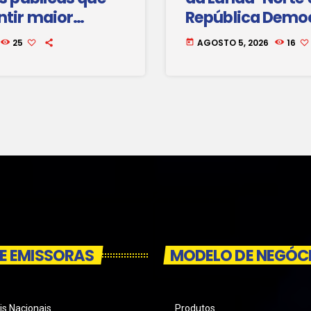
ntir maior
República Democ
 mulheres ao
Congo, com a i
25
AGOSTO 5, 2026
16
today
utras formas de
de novos postos 
nto
E EMISSORAS
MODELO DE NEGÓC
is Nacionais
Produtos