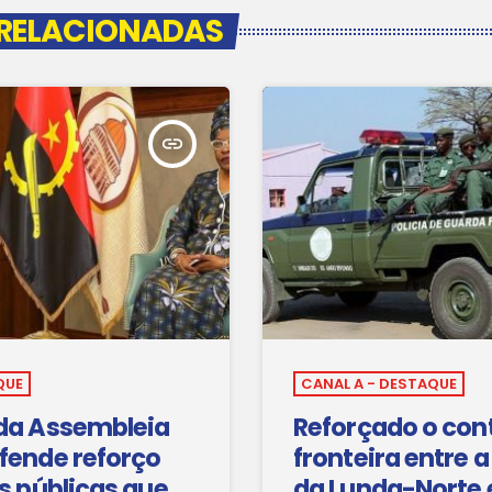
 RELACIONADAS
insert_link
QUE
CANAL A - DESTAQUE
 da Assembleia
Reforçado o con
fende reforço
fronteira entre a
as públicas que
da Lunda-Norte 