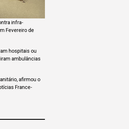
tra infra-
em Fevereiro de
ram hospitais ou
ngiram ambulâncias
nitário, afirmou o
otícias France-