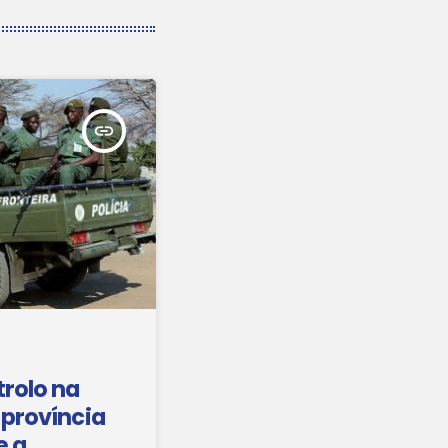
insert_link
trolo na
 província
e a