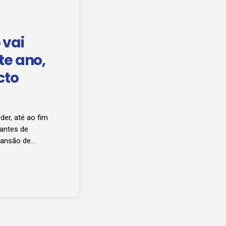
 vai
te ano,
cto
er, até ao fim
rantes de
pansão de
am-se os mais
usa Kalundinde.