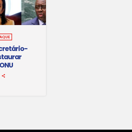
TAQUE
cretário-
staurar
 ONU