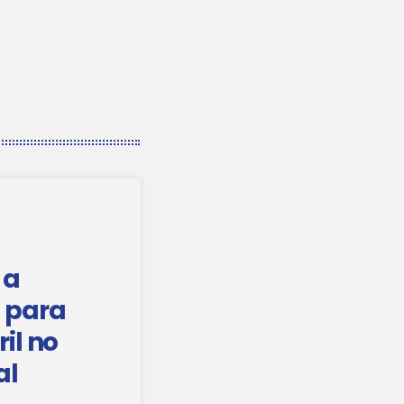
 a
 para
il no
al