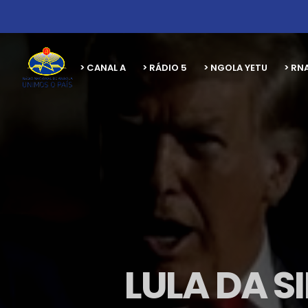
> CANAL A
> RÁDIO 5
> NGOLA YETU
> RN
LULA DA 