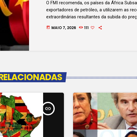
O FMI recomenda, os países da África Subsa
exportadores de petróleo, a utilizarem as rec
extraordinárias resultantes da subida do preç
petróleo para reduzir a dívida pública e exter
MAIO 7, 2026
111
today
com o chefe-adjunto de divisão do departa
divisão do departamento do FMI, António Dav
um crescimento de 4,5%, a previsão é de qu
na região registe um ligeiro abrandamento de
 RELACIONADAS
insert_link