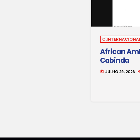
C.INTERNACIONAL
African Amb
Cabinda
JULHO 29, 2026
today