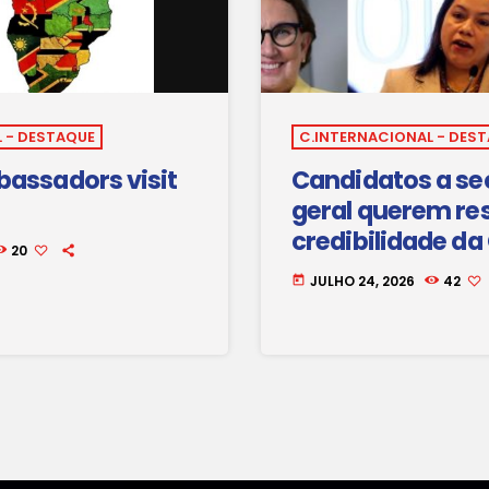
 - DESTAQUE
C.INTERNACIONAL - DES
assadors visit
Candidatos a se
geral querem re
credibilidade da
20
JULHO 24, 2026
42
today