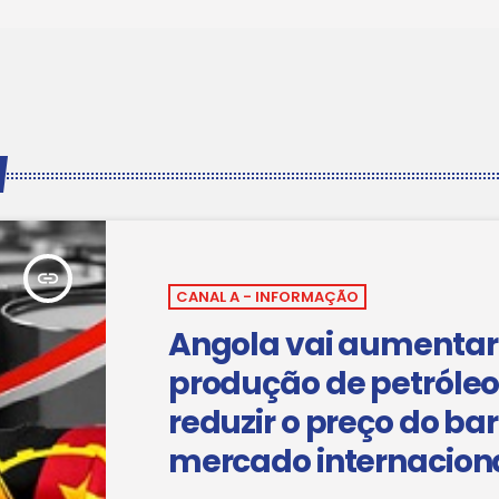
insert_link
CANAL A - INFORMAÇÃO
Angola vai aumentar
produção de petróleo
reduzir o preço do barr
mercado internacion