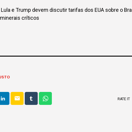
 Lula e Trump devem discutir tarifas dos EUA sobre o Bra
minerais críticos
USTO
email
RATE IT