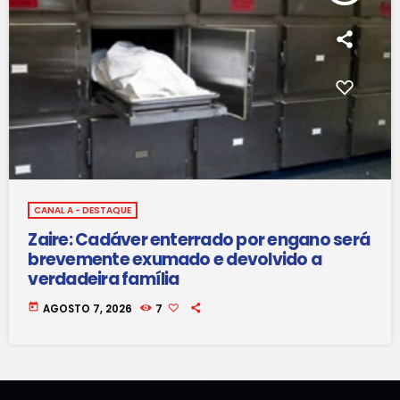
CANAL A - DESTAQUE
Zaire: Cadáver enterrado por engano será
brevemente exumado e devolvido a
verdadeira família
today
AGOSTO 7, 2026
7