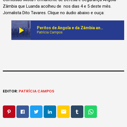
Zâmbia que Luanda acolheu de nos dias 4 e 5 deste mês.
Jornalista Dito Tavares. Clique no áudio abaixo e ouça:
play_arrow
Peritos de Angola e da Zâmbia analisam situação de defesa e segurança na fronteira comum
Patrícia Campos
EDITOR:
PATRÍCIA CAMPOS
email