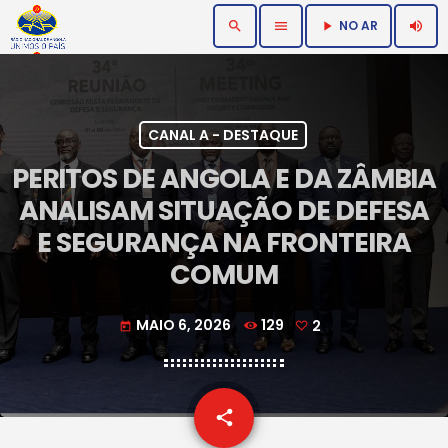
NO AR
search
menu
volume_up
play_arrow
CANAL A - DESTAQUE
PERITOS DE ANGOLA E DA ZÂMBIA
ANALISAM SITUAÇÃO DE DEFESA
E SEGURANÇA NA FRONTEIRA
COMUM
MAIO 6, 2026
129
2
today
email
share
2