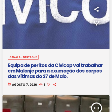
CANAL A - DESTAQUE
Equipa de peritos da Civicop vai trabalhar
em Malanje para a exumação dos corpos
das vítimas do 27 de Maio.
today
AGOSTO 7, 2026
5
insert_link