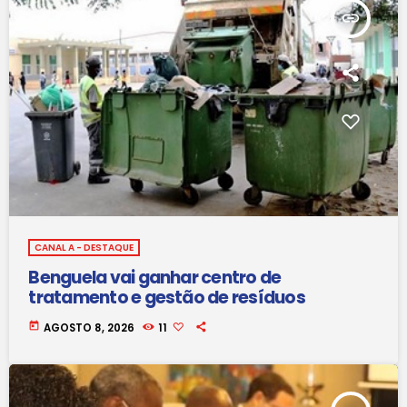
insert_link
CANAL A - DESTAQUE
Benguela vai ganhar centro de
tratamento e gestão de resíduos
today
AGOSTO 8, 2026
11