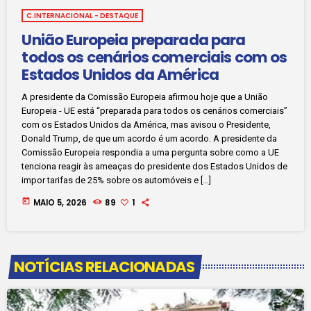
C.INTERNACIONAL - DESTAQUE
União Europeia preparada para
todos os cenários comerciais com os
Estados Unidos da América
A presidente da Comissão Europeia afirmou hoje que a União
Europeia - UE está “preparada para todos os cenários comerciais”
com os Estados Unidos da América, mas avisou o Presidente,
Donald Trump, de que um acordo é um acordo. A presidente da
Comissão Europeia respondia a uma pergunta sobre como a UE
tenciona reagir às ameaças do presidente dos Estados Unidos de
impor tarifas de 25% sobre os automóveis e […]
today
MAIO 5, 2026
89
1
NOTÍCIAS RELACIONADAS