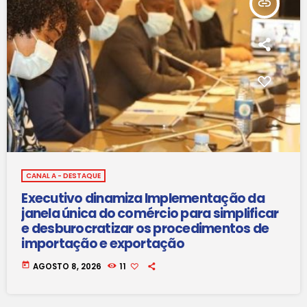
insert_link
CANAL A - DESTAQUE
Executivo dinamiza Implementação da
janela única do comércio para simplificar
e desburocratizar os procedimentos de
importação e exportação
today
AGOSTO 8, 2026
11