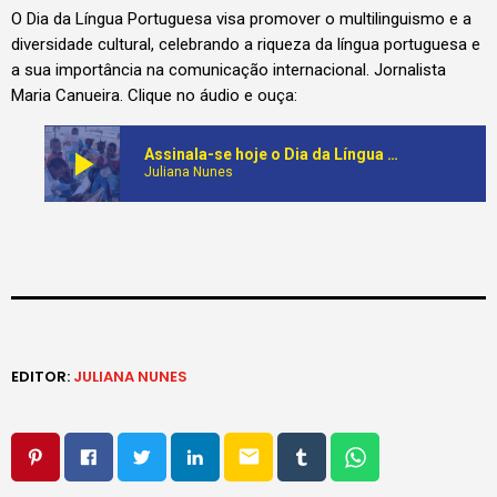
O Dia da Língua Portuguesa visa promover o multilinguismo e a
diversidade cultural, celebrando a riqueza da língua portuguesa e
a sua importância na comunicação internacional. Jornalista
Maria Canueira. Clique no áudio e ouça:
play_arrow
Assinala-se hoje o Dia da Língua Portuguesa
Juliana Nunes
EDITOR:
JULIANA NUNES
email