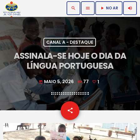
NO AR
search
menu
volume_up
play_arrow
CANAL A - DESTAQUE
ASSINALA-SE HOJE O DIA DA
LÍNGUA PORTUGUESA
MAIO 5, 2026
77
1
today
email
share
1