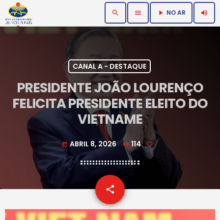
NO AR
search
menu
volume_up
play_arrow
CANAL A - DESTAQUE
PRESIDENTE JOÃO LOURENÇO
FELICITA PRESIDENTE ELEITO DO
VIETNAME
ABRIL 8, 2026
114
today
email
share