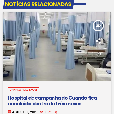
NOTÍCIAS RELACIONADAS
insert_link
CANAL A - DESTAQUE
Hospital de campanha do Cuando fica
concluído dentro de três meses
today
AGOSTO 8, 2026
8