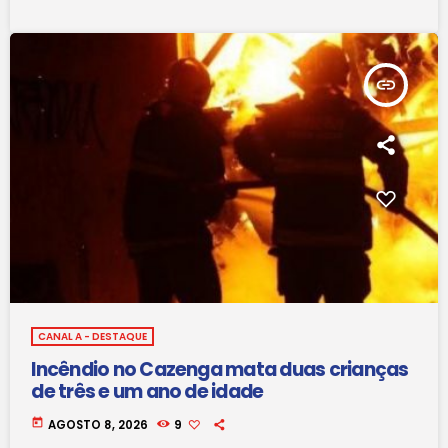
insert_link
CANAL A - DESTAQUE
Incêndio no Cazenga mata duas crianças
de três e um ano de idade
today
AGOSTO 8, 2026
9