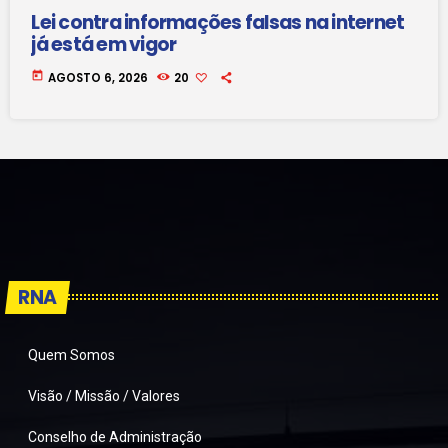
Lei contra informações falsas na internet
já está em vigor
today
AGOSTO 6, 2026
20
RNA
Quem Somos
Visão / Missão / Valores
Conselho de Administração