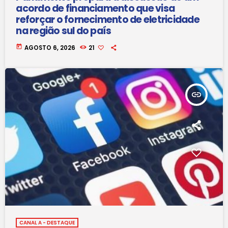
acordo de financiamento que visa
reforçar o fornecimento de eletricidade
na região sul do país
today
AGOSTO 6, 2026
21
insert_link
CANAL A - DESTAQUE