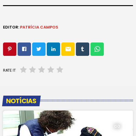
EDITOR:
PATRÍCIA CAMPOS
email
RATE IT
NOTÍCIAS
insert_link