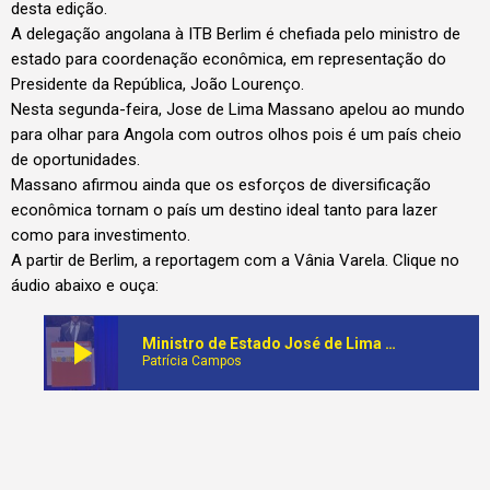
desta edição.
A delegação angolana à ITB Berlim é chefiada pelo ministro de
estado para coordenação econômica, em representação do
Presidente da República, João Lourenço.
Nesta segunda-feira, Jose de Lima Massano apelou ao mundo
para olhar para Angola com outros olhos pois é um país cheio
de oportunidades.
Massano afirmou ainda que os esforços de diversificação
econômica tornam o país um destino ideal tanto para lazer
como para investimento.
A partir de Berlim, a reportagem com a Vânia Varela. Clique no
áudio abaixo e ouça:
play_arrow
Ministro de Estado José de Lima Massano afirma que a diversificação econômica está a tornar Angola num destino ideal para turistas e investidores
Patrícia Campos