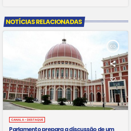
NOTÍCIAS RELACIONADAS
insert_link
CANAL A - DESTAQUE
Parlamento prepara a discussão de um