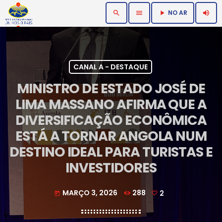
NO AR
search
menu
volume_up
play_arrow
CANAL A - DESTAQUE
MINISTRO DE ESTADO JOSÉ DE
LIMA MASSANO AFIRMA QUE A
DIVERSIFICAÇÃO ECONÔMICA
ESTÁ A TORNAR ANGOLA NUM
DESTINO IDEAL PARA TURISTAS E
INVESTIDORES
MARÇO 3, 2026
288
2
today