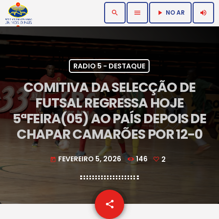
NO AR
search
menu
volume_up
play_arrow
RADIO 5 - DESTAQUE
COMITIVA DA SELECÇÃO DE
FUTSAL REGRESSA HOJE
5ªFEIRA(05) AO PAÍS DEPOIS DE
CHAPAR CAMARÕES POR 12-0
FEVEREIRO 5, 2026
146
2
today
email
share
2