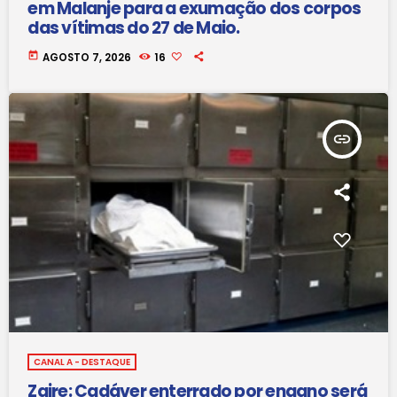
em Malanje para a exumação dos corpos
das vítimas do 27 de Maio.
today
AGOSTO 7, 2026
16
insert_link
CANAL A - DESTAQUE
Zaire: Cadáver enterrado por engano será