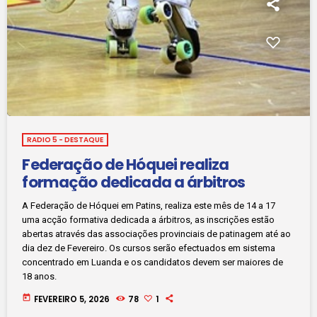
RADIO 5 - DESTAQUE
Federação de Hóquei realiza
formação dedicada a árbitros
A Federação de Hóquei em Patins, realiza este mês de 14 a 17
uma acção formativa dedicada a árbitros, as inscrições estão
abertas através das associações provinciais de patinagem até ao
dia dez de Fevereiro. Os cursos serão efectuados em sistema
concentrado em Luanda e os candidatos devem ser maiores de
18 anos.
today
FEVEREIRO 5, 2026
78
1