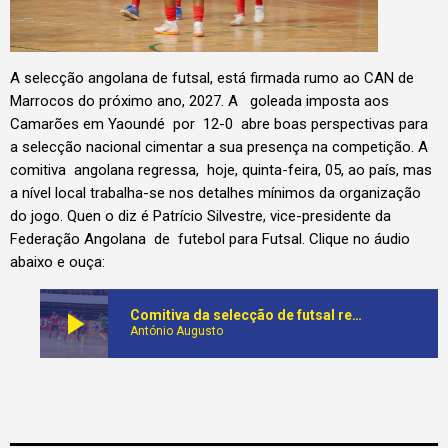
A selecção angolana de futsal, está firmada rumo ao CAN de
Marrocos do próximo ano, 2027. A goleada imposta aos
Camarões em Yaoundé por 12-0 abre boas perspectivas para
a selecção nacional cimentar a sua presença na competição. A
comitiva angolana regressa, hoje, quinta-feira, 05, ao país, mas
a nível local trabalha-se nos detalhes mínimos da organização
do jogo. Quen o diz é Patrício Silvestre, vice-presidente da
Federação Angolana de futebol para Futsal. Clique no áudio
abaixo e ouça:
play_arrow
Comitiva da selecção de futsal regressa hoje 5ªfeira(05) ao país depois de chapar Camarões por 12-0
António Augusto