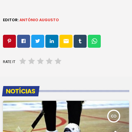
EDITOR:
ANTÓNIO AUGUSTO
email
RATE IT
NOTÍCIAS
insert_link