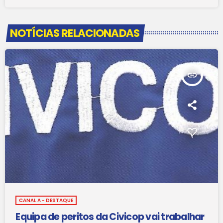
NOTÍCIAS RELACIONADAS
insert_link
CANAL A - DESTAQUE
Equipa de peritos da Civicop vai trabalhar