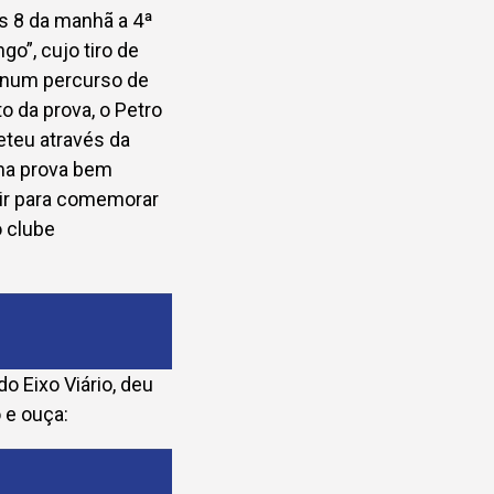
as 8 da manhã a 4ª
go”, cujo tiro de
, num percurso de
 da prova, o Petro
teu através da
uma prova bem
vir para comemorar
o clube
o Eixo Viário, deu
 e ouça: