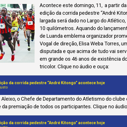
Acontece este domingo, 11, a partir d
edição da corrida pedestre “André Kiton
largada será dado no Largo do Atlético
10 quilómetros. Aquando do lançamento
de Luanda emblema organizador prome
Vogal de direção, Elisa Weba Torres, 
disputada e que acima de tudo vai ser
em grande os 46 anos de existência d
tricolor. Clique no áudio e ouça:
ição da corrida pedestre “André Kitongo” acontece hoje
gusto
é Aleixo, o Chefe de Departamento do Atletismo do clube d
 da premiação de todos os participantes. Clique no áudio
ição da corrida pedestre “André Kitongo” acontece hoje