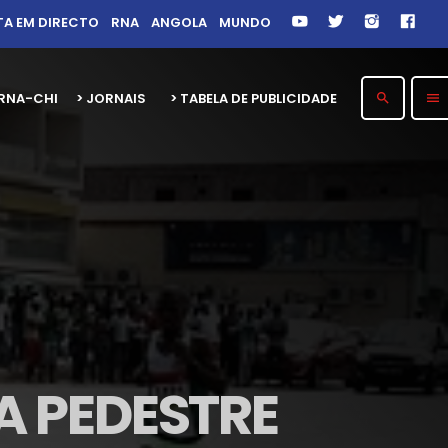
TA EM DIRECTO
RNA
ANGOLA
MUNDO
26 RNA-CHITOTOLO 30 ANOS
> JORNAIS
> TABELA DE PUBLICIDADE
search
menu
A PEDESTRE