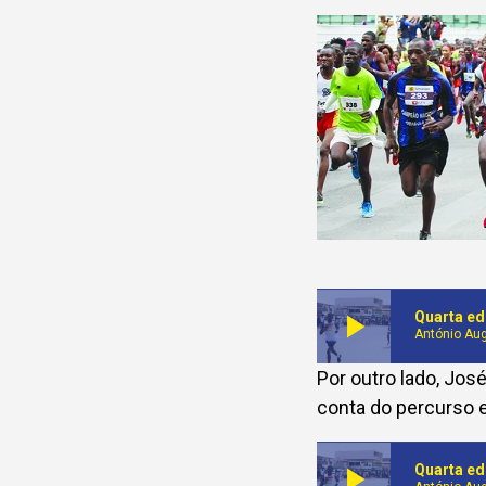
play_arrow
Quarta ed
António Au
Por outro lado, Jos
conta do percurso e
play_arrow
Quarta ed