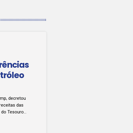
rências
tróleo
ump, decretou
receitas das
s do Tesouro
da dívida
A ordem
to, direito de