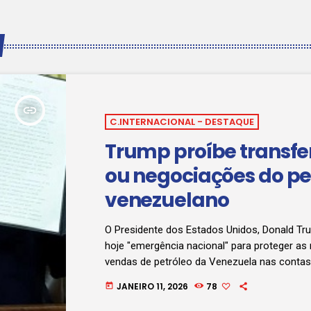
insert_link
C.INTERNACIONAL - DESTAQUE
Trump proíbe transfe
ou negociações do pe
venezuelano
O Presidente dos Estados Unidos, Donald Tr
hoje "emergência nacional" para proteger as 
vendas de petróleo da Venezuela nas conta
norte-americano, impedindo que os credores 
JANEIRO 11, 2026
78
today
externa venezuelana reclamem os fundos. 
"bloqueia qualquer embargo, julgamento, decre