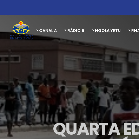
> CANAL A
> RÁDIO 5
> NGOLA YETU
> RN
QUARTA ED