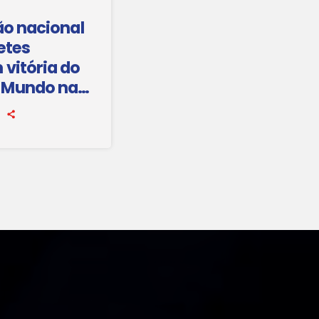
ão nacional
etes
vitória do
 Mundo na