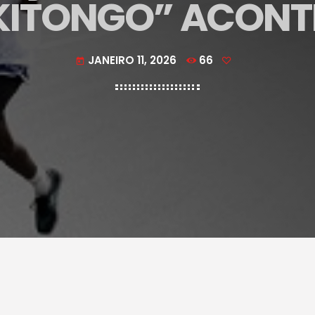
KITONGO” ACONT
JANEIRO 11, 2026
66
today