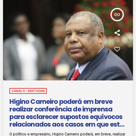
insert_link
CANAL A - DESTAQUE
Higino Carneiro poderá em breve
realizar conferência de imprensa
para esclarecer supostos equívocos
relacionados aos casos em que está
a ser investigado
O político e empresário, Higino Carneiro poderá, em breve, realizar