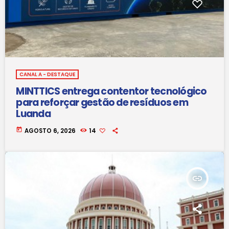
CANAL A - DESTAQUE
MINTTICS entrega contentor tecnológico
para reforçar gestão de resíduos em
Luanda
today
AGOSTO 6, 2026
14
insert_link