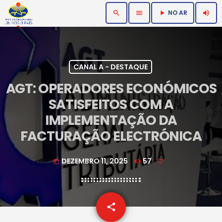
NO AR
search
menu
volume_up
play_arrow
CANAL A - DESTAQUE
AGT: OPERADORES ECONÓMICOS
SATISFEITOS COM A
IMPLEMENTAÇÃO DA
FACTURAÇÃO ELECTRÓNICA
DEZEMBRO 11, 2025
57
today
email
share