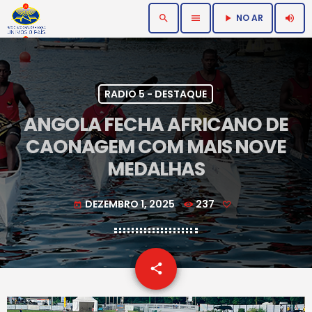
NO AR
search
menu
volume_up
play_arrow
RADIO 5 - DESTAQUE
ANGOLA FECHA AFRICANO DE
CAONAGEM COM MAIS NOVE
MEDALHAS
DEZEMBRO 1, 2025
237
today
email
share