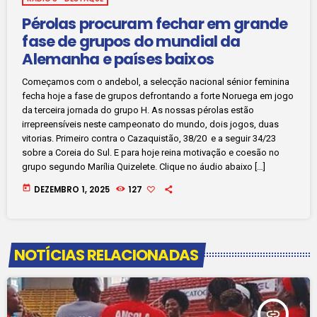
Pérolas procuram fechar em grande
fase de grupos do mundial da
Alemanha e países baixos
Começamos com o andebol, a selecção nacional sénior feminina
fecha hoje a fase de grupos defrontando a forte Noruega em jogo
da terceira jornada do grupo H. As nossas pérolas estão
irrepreensíveis neste campeonato do mundo, dois jogos, duas
vitorias. Primeiro contra o Cazaquistão, 38/20 e a seguir 34/23
sobre a Coreia do Sul. E para hoje reina motivação e coesão no
grupo segundo Marília Quizelete. Clique no áudio abaixo […]
today
DEZEMBRO 1, 2025
127
NOTÍCIAS RELACIONADAS
insert_link