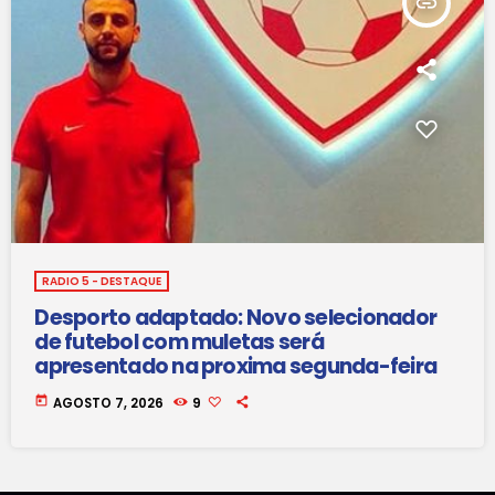
insert_link
RADIO 5 - DESTAQUE
Desporto adaptado: Novo selecionador
de futebol com muletas será
apresentado na proxima segunda-feira
today
AGOSTO 7, 2026
9