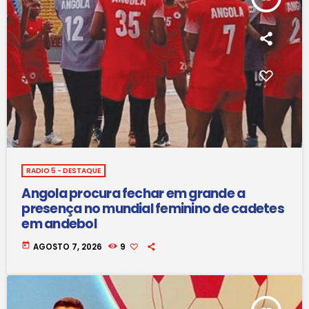
RADIO 5 - DESTAQUE
Angola procura fechar em grande a
presença no mundial feminino de cadetes
em andebol
today
AGOSTO 7, 2026
9