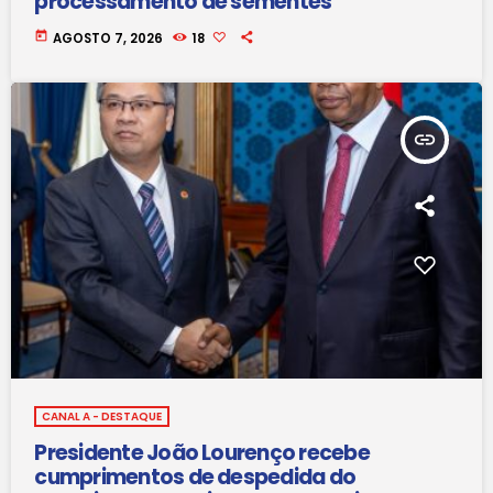
processamento de sementes
today
AGOSTO 7, 2026
18
insert_link
CANAL A - DESTAQUE
Presidente João Lourenço recebe
cumprimentos de despedida do