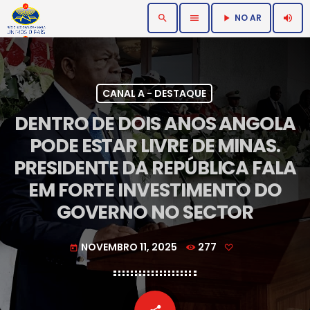
NO AR
search
menu
volume_up
play_arrow
CANAL A - DESTAQUE
DENTRO DE DOIS ANOS ANGOLA
PODE ESTAR LIVRE DE MINAS.
PRESIDENTE DA REPÚBLICA FALA
EM FORTE INVESTIMENTO DO
GOVERNO NO SECTOR
NOVEMBRO 11, 2025
277
today