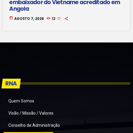
embaixador do Vietname acreditado em
Angola
today
AGOSTO 7, 2026
12
RNA
Quem Somos
Visão / Missão / Valores
Conselho de Administração