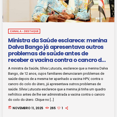
CANAL A - DESTAQUE
Ministra da Saúde esclarece: menina
Dalva Bango já apresentava outros
problemas de saúde antes de
receber a vacina contra o cancro do
colo do útero
A ministra da Saúde, Sílvia Lutucuta, esclarece que a menina Dalva
Bango, de 12 anos, cujos familiares denunciaram problemas de
saúde depois de a mesma ter apanhado a vacina HPV, contra o
cancro do colo do útero, já apresentava outros problemas de
saúde. Sílvia Lutucuta esclarece que a menina já tinha um quadro
nefrótico antes de lhe ser administrada a vacina contra o cancro
do colo do útero. Clique no […]
today
NOVEMBRO 11, 2025
265
1