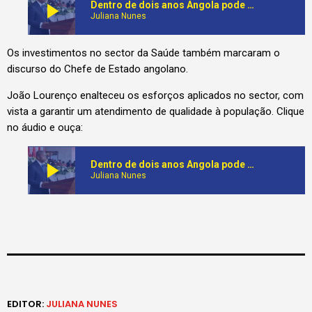
play_arrow
Dentro de dois anos Angola pode estar livre de minas. Presidente da República fala em forte investimento do Governo no sector
Juliana Nunes
Os investimentos no sector da Saúde também marcaram o
discurso do Chefe de Estado angolano.
João Lourenço enalteceu os esforços aplicados no sector, com
vista a garantir um atendimento de qualidade à população. Clique
no áudio e ouça:
play_arrow
Dentro de dois anos Angola pode estar livre de minas. Presidente da República fala em forte investimento do Governo no sector
Juliana Nunes
EDITOR:
JULIANA NUNES