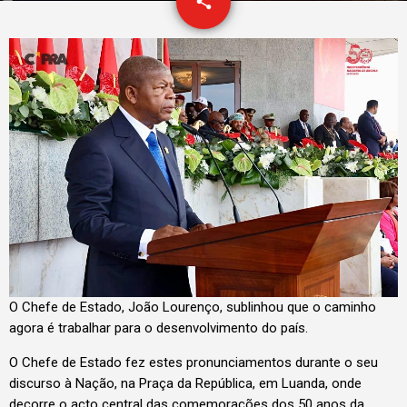
email
share
O Chefe de Estado, João Lourenço, sublinhou que o caminho
agora é trabalhar para o desenvolvimento do país.
O Chefe de Estado fez estes pronunciamentos durante o seu
discurso à Nação, na Praça da República, em Luanda, onde
decorre o acto central das comemorações dos 50 anos da