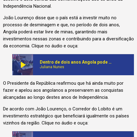
Independência Nacional.
João Lourenço disse que o país está a investir muito no
processo de desminagem e que, no período de dois anos,
Angola poderá estar livre de minas, garantindo mais
investimentos nessas zonas e contribuindo para a diversificação
da economia. Clique no áudio e ouça:
play_arrow
Dentro de dois anos Angola pode estar livre de minas. Presidente da República fala em forte investimento do Governo no sector
Juliana Nunes
O Presidente da República reafirmou que há ainda muito por
fazer e apelou aos angolanos a preservarem as conquistas
alcançadas ao longo destes anos de Independência.
De acordo com João Lourenço, o Corredor do Lobito é um
investimento estratégico que beneficiará igualmente os países
vizinhos da região. Clique no áudio e ouça: