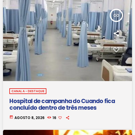
insert_link
CANAL A - DESTAQUE
Hospital de campanha do Cuando fica
concluído dentro de três meses
today
AGOSTO 8, 2026
16