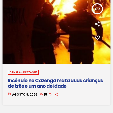
insert_link
CANAL A - DESTAQUE
Incêndio no Cazenga mata duas crianças
de três e um ano de idade
today
AGOSTO 8, 2026
15