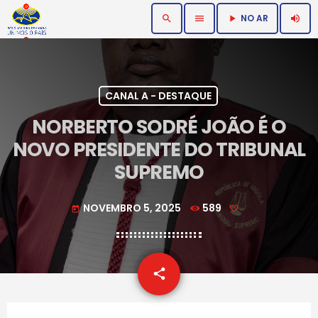
NO AR
search
menu
volume_up
play_arrow
CANAL A - DESTAQUE
NORBERTO SODRÉ JOÃO É O
NOVO PRESIDENTE DO TRIBUNAL
SUPREMO
NOVEMBRO 5, 2025
589
today
email
share