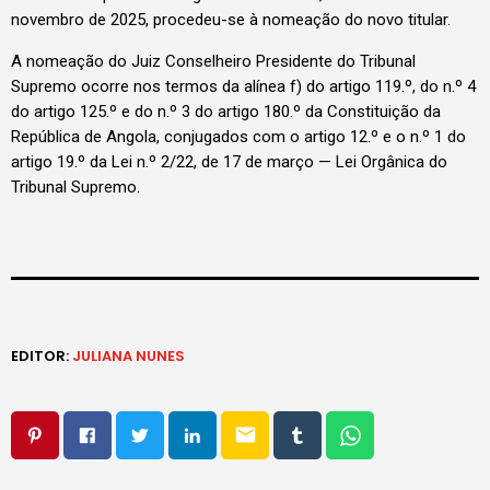
novembro de 2025, procedeu-se à nomeação do novo titular.
A nomeação do Juiz Conselheiro Presidente do Tribunal
Supremo ocorre nos termos da alínea f) do artigo 119.º, do n.º 4
do artigo 125.º e do n.º 3 do artigo 180.º da Constituição da
República de Angola, conjugados com o artigo 12.º e o n.º 1 do
artigo 19.º da Lei n.º 2/22, de 17 de março — Lei Orgânica do
Tribunal Supremo.
EDITOR:
JULIANA NUNES
email