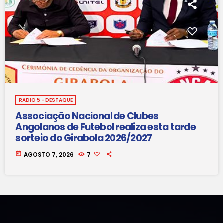
RADIO 5 - DESTAQUE
Associação Nacional de Clubes
Angolanos de Futebol realiza esta tarde
sorteio do Girabola 2026/2027
today
AGOSTO 7, 2026
7