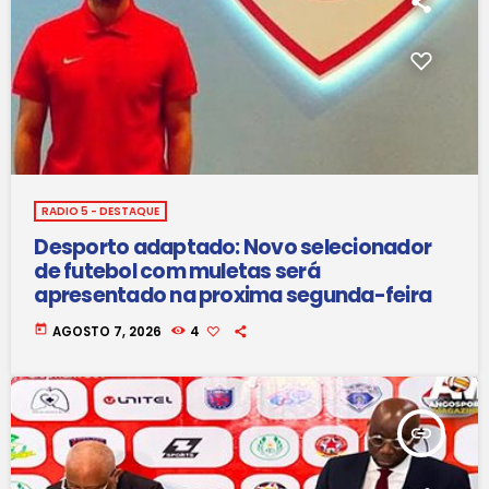
RADIO 5 - DESTAQUE
Desporto adaptado: Novo selecionador
de futebol com muletas será
apresentado na proxima segunda-feira
today
AGOSTO 7, 2026
4
insert_link