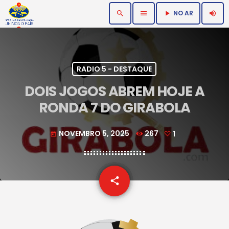
NO AR
search
menu
volume_up
play_arrow
RADIO 5 - DESTAQUE
DOIS JOGOS ABREM HOJE A
RONDA 7 DO GIRABOLA
NOVEMBRO 5, 2025
267
1
today
email
share
1