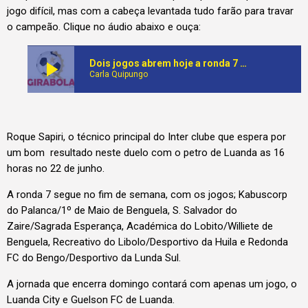
jogo difícil, mas com a cabeça levantada tudo farão para travar
o campeão. Clique no áudio abaixo e ouça:
play_arrow
Dois jogos abrem hoje a ronda 7 do girabola
Carla Quipungo
Roque Sapiri, o técnico principal do Inter clube que espera por
um bom resultado neste duelo com o petro de Luanda as 16
horas no 22 de junho.
A ronda 7 segue no fim de semana, com os jogos; Kabuscorp
do Palanca/1º de Maio de Benguela, S. Salvador do
Zaire/Sagrada Esperança, Académica do Lobito/Williete de
Benguela, Recreativo do Libolo/Desportivo da Huila e Redonda
FC do Bengo/Desportivo da Lunda Sul.
A jornada que encerra domingo contará com apenas um jogo, o
Luanda City e Guelson FC de Luanda.