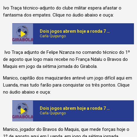
Ivo Traça técnico-adjunto do clube militar espera afastar o
fantasma dos empates. Clique no áudio abaixo e ouça:
play_arrow
Dois jogos abrem hoje a ronda 7 do girabola
Carla Quipungo
Ivo Traça adjunto de Felipe Nzanza no comando técnico do 1º
de agosto que logo mais recebe no França Ndalu o Bravos do
Maquis em jogo da sétima jornada do Girabola.
Manico, capitão dos maquizardes antevê um jogo difícil aqui em
Luanda, mas tudo farão para conquistar os três pontos. Clique
no áudio abaixo e ouça:
play_arrow
Dois jogos abrem hoje a ronda 7 do girabola
Carla Quipungo
Manico, jogador do Bravos do Maquis, que mede forças hoje o
1º de agosto aqui em Luanda, em jogo da sétima jornada,