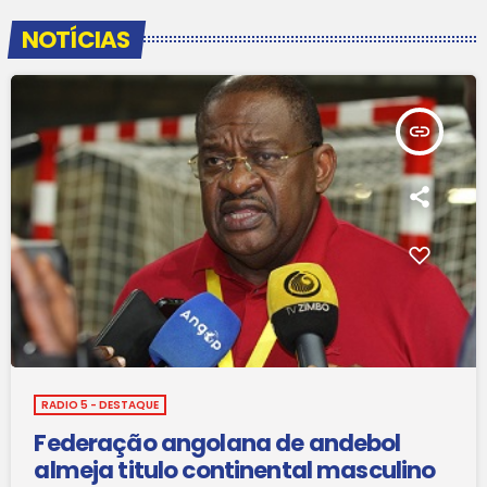
NOTÍCIAS
insert_link
RADIO 5 - DESTAQUE
Federação angolana de andebol
almeja titulo continental masculino