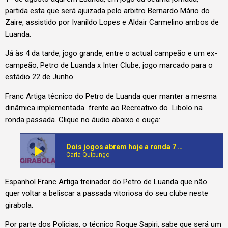
partida esta que será ajuizada pelo arbitro Bernardo Mário do
Zaire, assistido por Ivanildo Lopes e Aldair Carmelino ambos de
Luanda.
Já às 4 da tarde, jogo grande, entre o actual campeão e um ex-
campeão, Petro de Luanda x Inter Clube, jogo marcado para o
estádio 22 de Junho.
Franc Artiga técnico do Petro de Luanda quer manter a mesma
dinâmica implementada frente ao Recreativo do Libolo na
ronda passada. Clique no áudio abaixo e ouça:
play_arrow
Dois jogos abrem hoje a ronda 7 do girabola
Carla Quipungo
Espanhol Franc Artiga treinador do Petro de Luanda que não
quer voltar a beliscar a passada vitoriosa do seu clube neste
girabola.
Por parte dos Policias, o técnico Roque Sapiri, sabe que será um