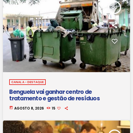
insert_link
CANAL A - DESTAQUE
Benguela vai ganhar centro de
tratamento e gestão de resíduos
today
AGOSTO 8, 2026
15