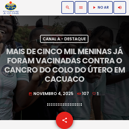
NO AR
search
menu
volume_up
play_arrow
CANAL A - DESTAQUE
MAIS DE CINCO MIL MENINAS JÁ
FORAM VACINADAS CONTRA O
CANCRO DO COLO DO ÚTERO EM
CACUACO
NOVEMBRO 4, 2025
107
1
today
email
share
1