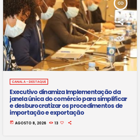
insert_link
CANAL A - DESTAQUE
Executivo dinamiza Implementação da
janela única do comércio para simplificar
e desburocratizar os procedimentos de
importação e exportação
today
AGOSTO 8, 2026
13