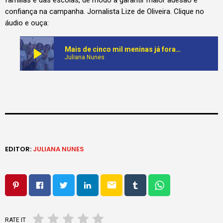
famílias e das escolas, de modo a garantir maior adesão e
confiança na campanha. Jornalista Lize de Oliveira. Clique no
áudio e ouça:
play_arrow
Mais de cinco mil meninas já foram vacinadas contra o cancro do colo do útero em Cacuaco
Juliana Nunes
EDITOR:
JULIANA NUNES
email
RATE IT