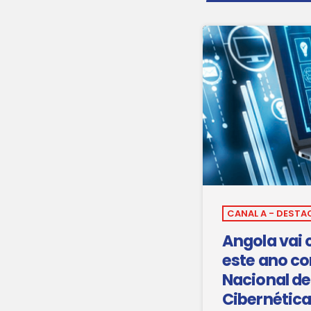
CANAL A - DESTA
Angola vai 
este ano c
Nacional d
Cibernétic