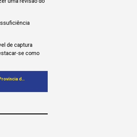
zer uma revisão do
ssuficiência
el de captura
destacar-se como
Aquicultura em Angola com bons indicadores na autossuficiência alimentar. Província do Uíge lidera produção no país