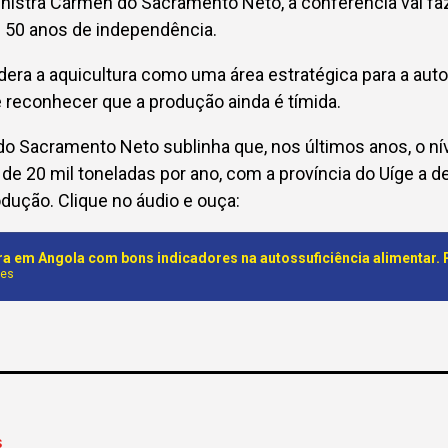
nistra Cármen do Sacramento Neto, a conferência vai fa
s 50 anos de independência.
era a aquicultura como uma área estratégica para a auto
e reconhecer que a produção ainda é tímida.
o Sacramento Neto sublinha que, nos últimos anos, o nív
e 20 mil toneladas por ano, com a província do Uíge a 
odução. Clique no áudio e ouça:
nes
S