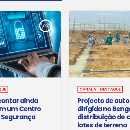
insert_link
QUE
CANAL A - DESTAQUE
contar ainda
Projecto de aut
om um Centro
dirigida no Beng
e Segurança
distribuição de 
a
lotes de terreno