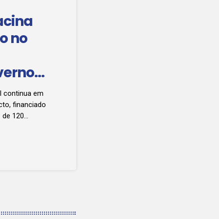
acina
o no
verno
rçar a
al continua em
 de
to, financiado
 de 120
cidade nacional
o Pedro. Clique