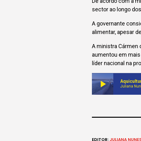
De acordo com a mi
sector ao longo do
A governante consid
alimentar, apesar d
A ministra Cármen d
aumentou em mais d
líder nacional na pr
play_arrow
Juliana Nu
EDITOR:
JULIANA NUNE