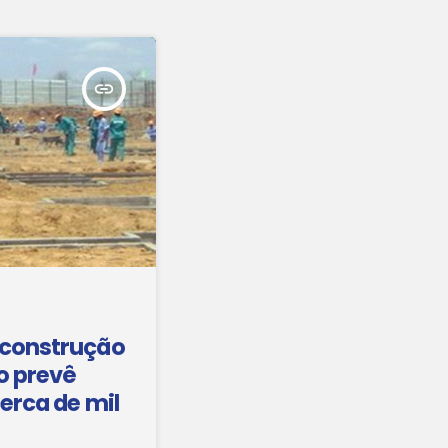
insert_link
oconstrução
o prevê
cerca de mil