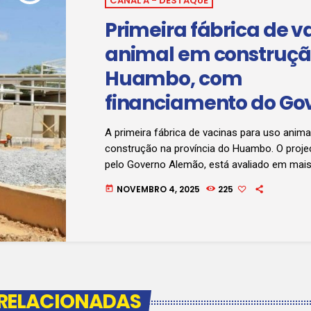
CANAL A - DESTAQUE
Primeira fábrica de v
animal em construçã
Huambo, com
financiamento do Go
Alemão, promete refo
A primeira fábrica de vacinas para uso anim
capacidade nacional
construção na província do Huambo. O projec
pelo Governo Alemão, está avaliado em mais
produção veterinária
milhões de euros e promete reforçar a capa
NOVEMBRO 4, 2025
225
today
de produção veterinária. Jornalista Francelin
no áudio e ouça:
 RELACIONADAS