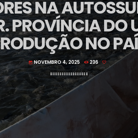
RES NA AUTOSSU
. PROVÍNCIA DO U
PRODUÇÃO NO PAÍ
NOVEMBRO 4, 2025
236
today