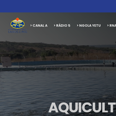
> CANAL A
> RÁDIO 5
> NGOLA YETU
> RN
AQUICULT