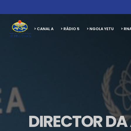
> CANAL A
> RÁDIO 5
> NGOLA YETU
> RN
DIRECTOR DA