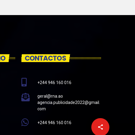
IO
CONTACTOS
+244 946 160 016
geral@rna.ao
agencia.publicidade2022@gmail.
com
+244 946 160 016
email
share