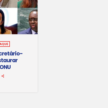
TAQUE
cretário-
staurar
 ONU