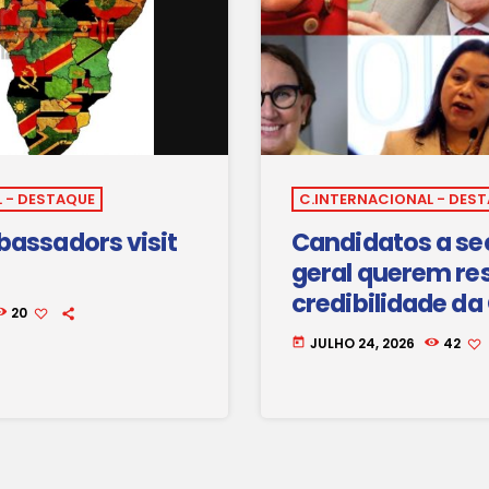
 - DESTAQUE
C.INTERNACIONAL - DES
assadors visit
Candidatos a se
geral querem re
credibilidade da
20
JULHO 24, 2026
42
today