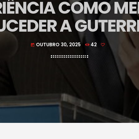
RIÊNCIA COMO ME
UCEDER A GUTERR
OUTUBRO 30, 2025
42
today