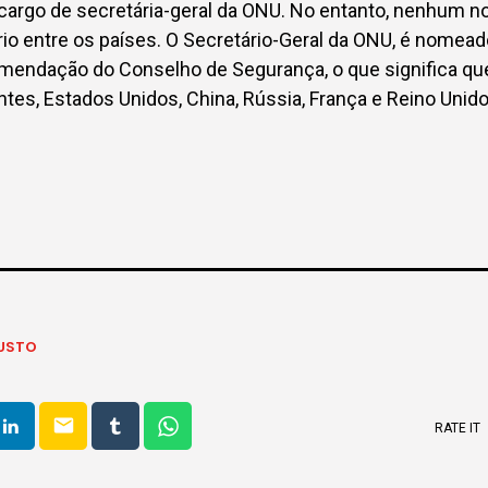
 cargo de secretária-geral da ONU. No entanto, nenhum 
o entre os países. O Secretário-Geral da ONU, é nomead
omendação do Conselho de Segurança, o que significa qu
s, Estados Unidos, China, Rússia, França e Reino Unid
USTO
email
RATE IT