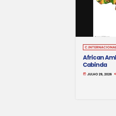
C.INTERNACIONAL
African Amb
Cabinda
JULHO 29, 2026
today