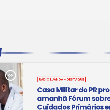
insert_link
RÁDIO LUANDA - DESTAQUE
Casa Militar do PR p
amanhã Fórum sobr
Cuidados Primários 