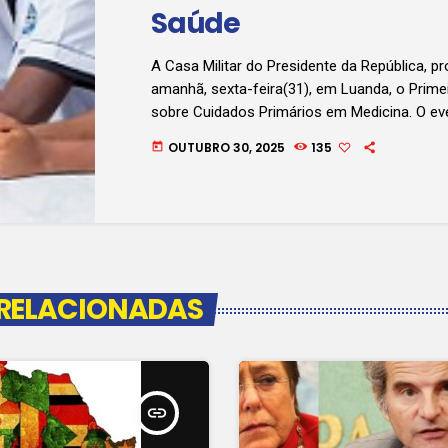
Saúde
A Casa Militar do Presidente da República, 
amanhã, sexta-feira(31), em Luanda, o Prim
sobre Cuidados Primários em Medicina. O eve
estar centrado em fortalecer a base, integra
OUTUBRO 30, 2025
135
today
cuidar com proximidade vai estar caracteriz
redondas. Assim, doenças como hipertensão a
diabetes, malária doença rena, cólera e raiv
os debates de um dia do fórum. No encontr
da Casa Militar […]
 RELACIONADAS
insert_link