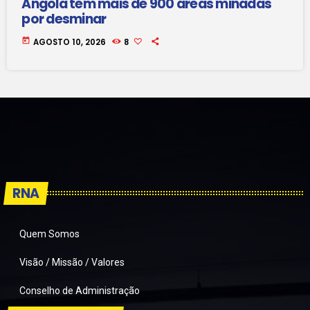
Angola tem mais de 900 áreas minadas
por desminar
today
AGOSTO 10, 2026
8
RNA
Quem Somos
Visão / Missão / Valores
Conselho de Administração