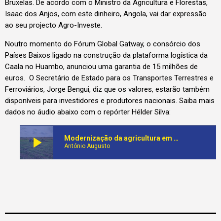
Bruxelas. De acordo com o Ministro da Agricultura e Florestas,
Isaac dos Anjos, com este dinheiro, Angola, vai dar expressão
ao seu projecto Agro-Investe.
Noutro momento do Fórum Global Gatway, o consórcio dos
Países Baixos ligado na construção da plataforma logística da
Caala no Huambo, anunciou uma garantia de 15 milhões de
euros. O Secretário de Estado para os Transportes Terrestres e
Ferroviários, Jorge Bengui, diz que os valores, estarão também
disponíveis para investidores e produtores nacionais. Saiba mais
dados no áudio abaixo com o repórter Hélder Silva:
play_arrow
Modernização da agricultura em Angola com realce para aquela feita ao longo do Corredor do Lobito conta com 50 milhões de euros
António Augusto