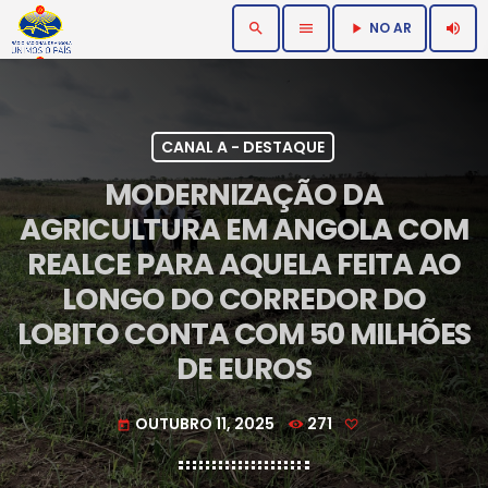
NO AR
search
menu
volume_up
play_arrow
CANAL A - DESTAQUE
MODERNIZAÇÃO DA
AGRICULTURA EM ANGOLA COM
REALCE PARA AQUELA FEITA AO
LONGO DO CORREDOR DO
LOBITO CONTA COM 50 MILHÕES
DE EUROS
OUTUBRO 11, 2025
271
today