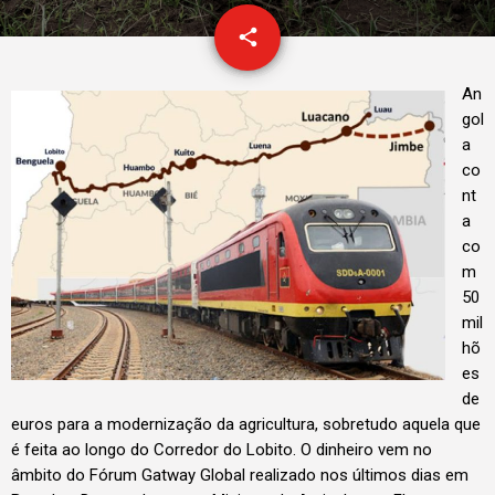
email
share
An
gol
a
co
nt
a
co
m
50
mil
hõ
es
de
euros para a modernização da agricultura, sobretudo aquela que
é feita ao longo do Corredor do Lobito. O dinheiro vem no
âmbito do Fórum Gatway Global realizado nos últimos dias em