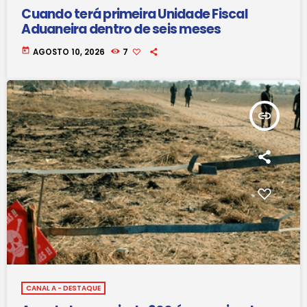
Cuando terá primeira Unidade Fiscal
Aduaneira dentro de seis meses
today
AGOSTO 10, 2026
7
insert_link
CANAL A - DESTAQUE