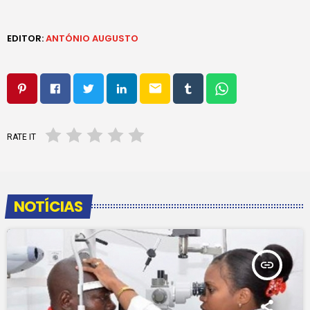
EDITOR:
ANTÓNIO AUGUSTO
email
RATE IT
NOTÍCIAS
insert_link