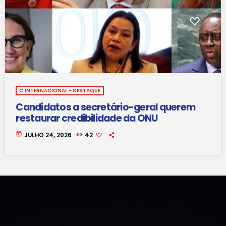
C.INTERNACIONAL - DESTAQUE
Candidatos a secretário-geral querem
restaurar credibilidade da ONU
today
JULHO 24, 2026
42