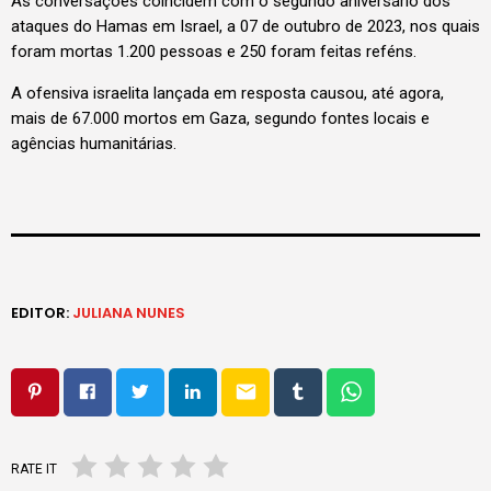
As conversações coincidem com o segundo aniversário dos
ataques do Hamas em Israel, a 07 de outubro de 2023, nos quais
foram mortas 1.200 pessoas e 250 foram feitas reféns.
A ofensiva israelita lançada em resposta causou, até agora,
mais de 67.000 mortos em Gaza, segundo fontes locais e
agências humanitárias.
EDITOR:
JULIANA NUNES
email
RATE IT