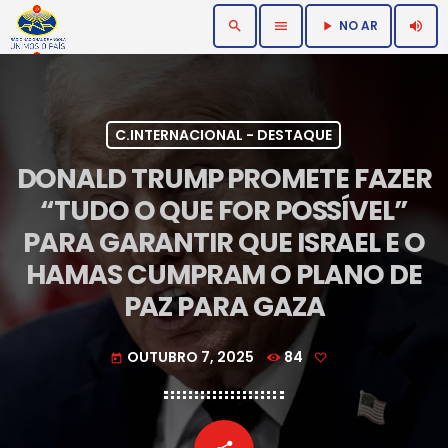
NO AR
search
menu
volume_up
play_arrow
C.INTERNACIONAL - DESTAQUE
DONALD TRUMP PROMETE FAZER
“TUDO O QUE FOR POSSÍVEL”
PARA GARANTIR QUE ISRAEL E O
HAMAS CUMPRAM O PLANO DE
PAZ PARA GAZA
OUTUBRO 7, 2025
84
today