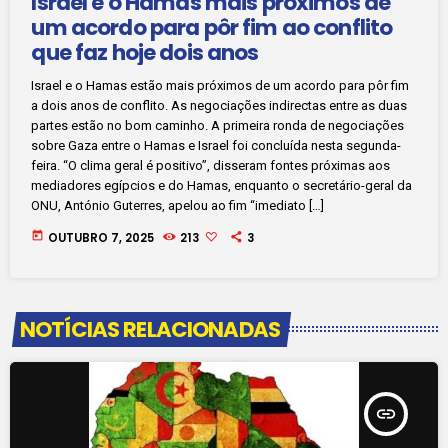
Israel e o Hamas mais próximos de
um acordo para pôr fim ao conflito
que faz hoje dois anos
Israel e o Hamas estão mais próximos de um acordo para pôr fim
a dois anos de conflito. As negociações indirectas entre as duas
partes estão no bom caminho. A primeira ronda de negociações
sobre Gaza entre o Hamas e Israel foi concluída nesta segunda-
feira. “O clima geral é positivo”, disseram fontes próximas aos
mediadores egípcios e do Hamas, enquanto o secretário-geral da
ONU, António Guterres, apelou ao fim “imediato […]
today
OUTUBRO 7, 2025
213
3
NOTÍCIAS RELACIONADAS
insert_link