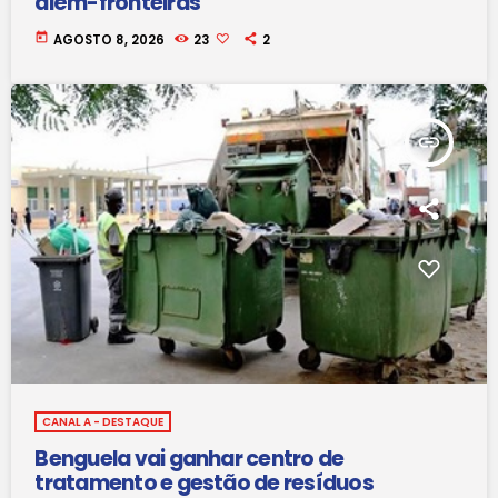
além-fronteiras
today
AGOSTO 8, 2026
23
2
insert_link
CANAL A - DESTAQUE
Benguela vai ganhar centro de
tratamento e gestão de resíduos