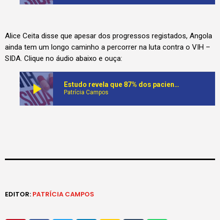
Alice Ceita disse que apesar dos progressos registados, Angola
ainda tem um longo caminho a percorrer na luta contra o VIH –
SIDA. Clique no áudio abaixo e ouça:
play_arrow
Estudo revela que 87% dos pacientes em terapia anti-retroviral têm redução da carga viral
Patrícia Campos
EDITOR:
PATRÍCIA CAMPOS