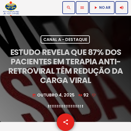
NO AR
search
menu
volume_up
play_arrow
CANAL A - DESTAQUE
ESTUDO REVELA QUE 87% DOS
PACIENTES EM TERAPIA ANTI-
RETROVIRAL TÊM REDUÇÃO DA
CARGA VIRAL
OUTUBRO 4, 2025
92
today
email
share