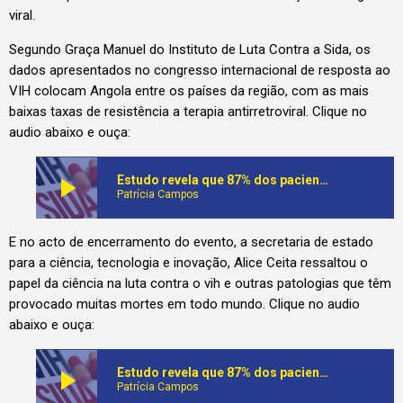
viral.
Segundo Graça Manuel do Instituto de Luta Contra a Sida, os
dados apresentados no congresso internacional de resposta ao
VIH colocam Angola entre os países da região, com as mais
baixas taxas de resistência a terapia antirretroviral. Clique no
audio abaixo e ouça:
play_arrow
Estudo revela que 87% dos pacientes em terapia anti-retroviral têm redução da carga viral
Patrícia Campos
E no acto de encerramento do evento, a secretaria de estado
para a ciência, tecnologia e inovação, Alice Ceita ressaltou o
papel da ciência na luta contra o vih e outras patologias que têm
provocado muitas mortes em todo mundo. Clique no audio
abaixo e ouça:
play_arrow
Estudo revela que 87% dos pacientes em terapia anti-retroviral têm redução da carga viral
Patrícia Campos