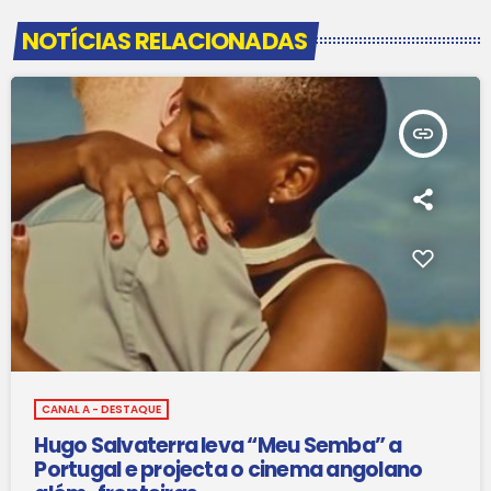
NOTÍCIAS RELACIONADAS
insert_link
CANAL A - DESTAQUE
Hugo Salvaterra leva “Meu Semba” a
Portugal e projecta o cinema angolano