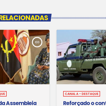
empregabilidade no sector. […]
 RELACIONADAS
insert_link
QUE
CANAL A - DESTAQUE
 da Assembleia
Reforçado o con