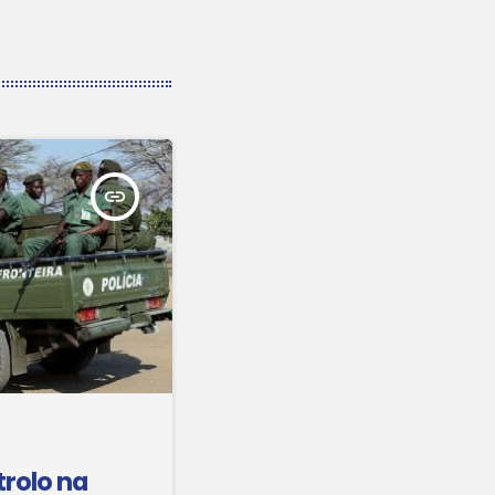
insert_link
trolo na