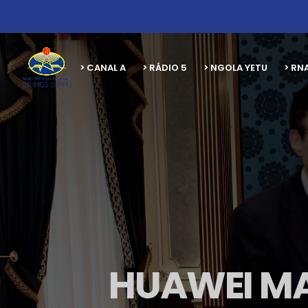
> CANAL A
> RÁDIO 5
> NGOLA YETU
> RN
HUAWEI MA