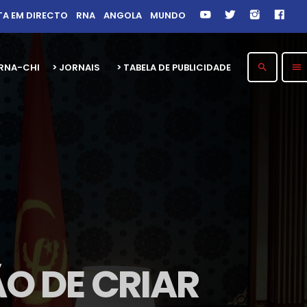
TA EM DIRECTO
RNA
ANGOLA
MUNDO
26 RNA-CHITOTOLO 30 ANOS
> JORNAIS
> TABELA DE PUBLICIDADE
search
menu
O DE CRIAR