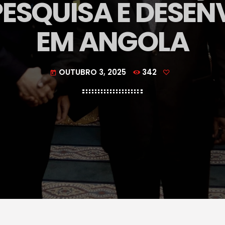
PESQUISA E DESE
EM ANGOLA
OUTUBRO 3, 2025
342
today