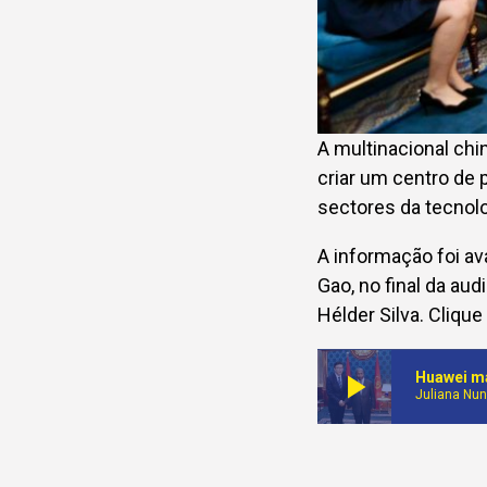
A multinacional chi
criar um centro de
sectores da tecnol
A informação foi av
Gao, no final da au
Hélder Silva. Clique
play_arrow
Huawei ma
Juliana Nu