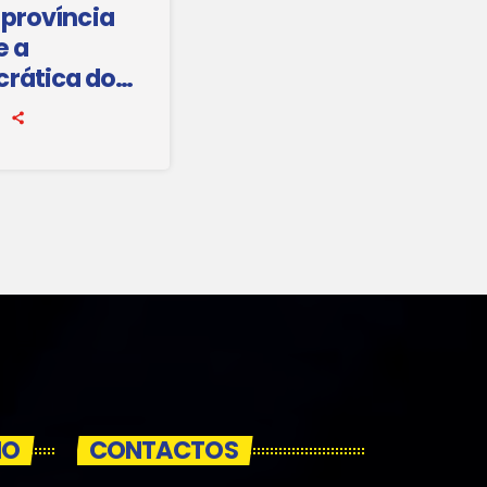
 província
e a
rática do
nauguração
de polícia
IO
CONTACTOS