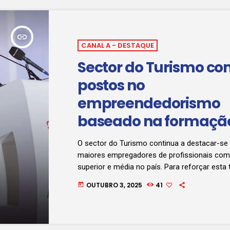
insert_link
CANAL A - DESTAQUE
Sector do Turismo co
postos no
empreendedorismo
baseado na formaçã
quadros
O sector do Turismo continua a destacar-s
maiores empregadores de profissionais co
superior e média no país. Para reforçar esta
garantir que mais jovens tenham acesso ao
OUTUBRO 3, 2025
41
today
trabalho, foi assinado um memorando de en
entre o Ministério do Turismo e várias instit
superior. O documento tem como objectivo 
formação qualificada e aumentar os níveis d