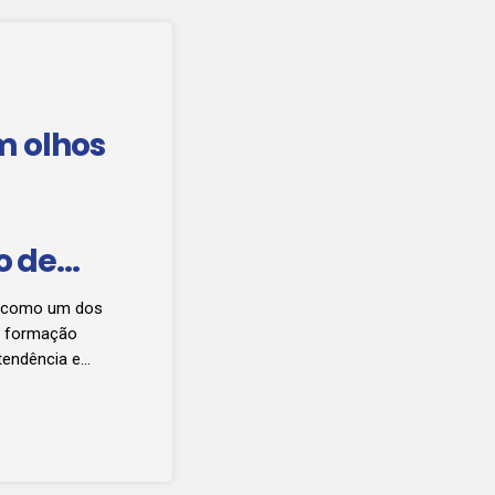
m olhos
o de
e como um dos
m formação
 tendência e
 mercado de
tendimento
uições de ensino
promover a
e