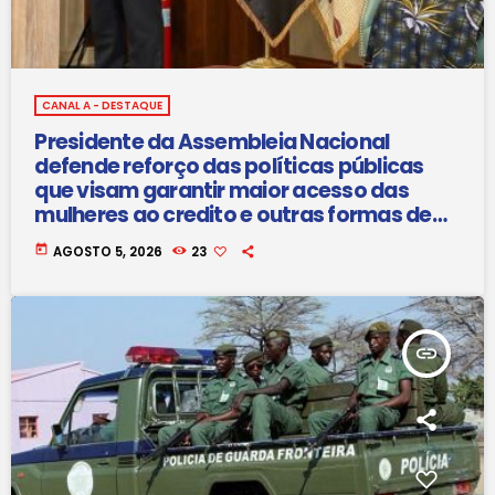
CANAL A - DESTAQUE
Presidente da Assembleia Nacional
defende reforço das políticas públicas
que visam garantir maior acesso das
mulheres ao credito e outras formas de
financiamento
today
AGOSTO 5, 2026
23
insert_link