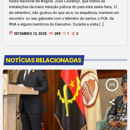
Rádio Nacional de Angola. João Lourenço, que visitou as
instalações da maior estação púbica do país esta sexta-feira, 12
de setembro, não gostou do que viu e, na sequência, manteve um
encontro no seu gabinete com o Ministro do sector, o PCA da
RNA e alguns membros do Executivo. Durante a visita […]
today
SETEMBRO 13, 2025
285
1
2
NOTÍCIAS RELACIONADAS
insert_link