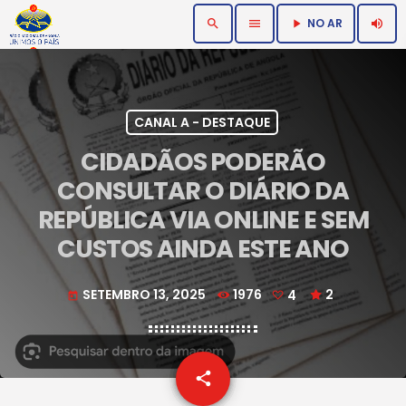
NO AR
search
menu
volume_up
play_arrow
CANAL A - DESTAQUE
CIDADÃOS PODERÃO
CONSULTAR O DIÁRIO DA
REPÚBLICA VIA ONLINE E SEM
CUSTOS AINDA ESTE ANO
SETEMBRO 13, 2025
1976
4
2
today
email
share
4