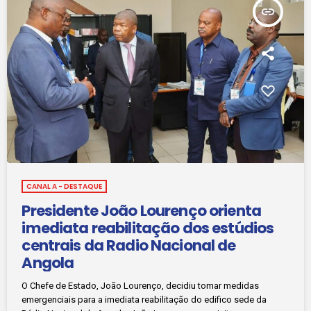
insert_link
CANAL A - DESTAQUE
Presidente João Lourenço orienta
imediata reabilitação dos estúdios
centrais da Radio Nacional de
Angola
O Chefe de Estado, João Lourenço, decidiu tomar medidas
emergenciais para a imediata reabilitação do edifico sede da