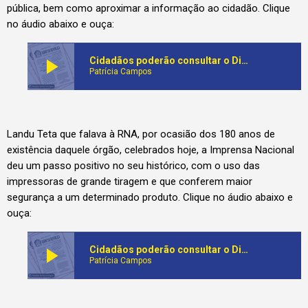
pública, bem como aproximar a informação ao cidadão. Clique
no áudio abaixo e ouça:
play_arrow
Cidadãos poderão consultar o Diário da República via online e sem custos ainda este ano
Patrícia Campos
Landu Teta que falava à RNA, por ocasião dos 180 anos de
existência daquele órgão, celebrados hoje, a Imprensa Nacional
deu um passo positivo no seu histórico, com o uso das
impressoras de grande tiragem e que conferem maior
segurança a um determinado produto. Clique no áudio abaixo e
ouça:
play_arrow
Cidadãos poderão consultar o Diário da República via online e sem custos ainda este ano
Patrícia Campos