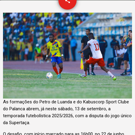
email
share
1
As formações do Petro de Luanda e do Kabuscorp Sport Clube
do Palanca abrem, já neste sábado, 13 de setembro, a
temporada futebolística 2025/2026, com a disputa do jogo único
da Supertaça.
O desafio, com início marcado para as 16h00, no 22 de junho,