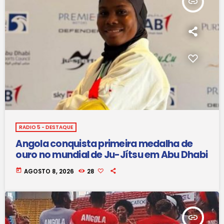
insert_link
RADIO 5 - DESTAQUE
Angola conquista primeira medalha de
ouro no mundial de Ju-Jítsu em Abu Dhabi
today
AGOSTO 8, 2026
28
insert_link