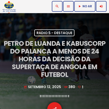
NO AR
search
menu
volume_up
play_arrow
RADIO 5 - DESTAQUE
PETRO DE LUANDA E KABUSCORP
DO PALANCA A MENOS DE 24
HORAS DA DECISÃO DA
SUPERTAÇA DE ANGOLA EM
FUTEBOL
SETEMBRO 12, 2025
380
1
today