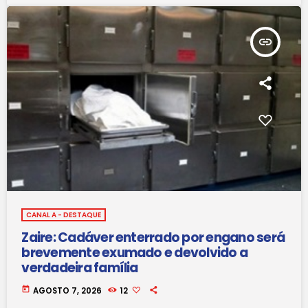
insert_link
CANAL A - DESTAQUE
Zaire: Cadáver enterrado por engano será
brevemente exumado e devolvido a
verdadeira família
today
AGOSTO 7, 2026
12