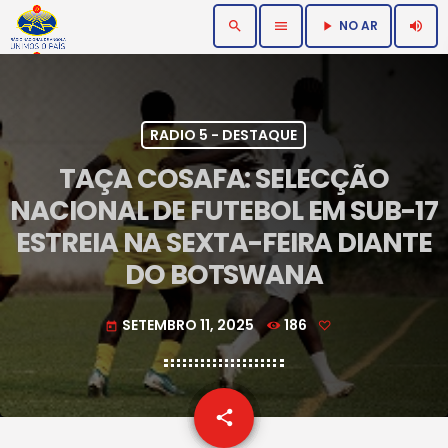
NO AR
search
menu
volume_up
play_arrow
RADIO 5 - DESTAQUE
TAÇA COSAFA: SELECÇÃO
NACIONAL DE FUTEBOL EM SUB-17
ESTREIA NA SEXTA-FEIRA DIANTE
DO BOTSWANA
SETEMBRO 11, 2025
186
today
email
share