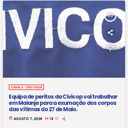
insert_link
CANAL A - DESTAQUE
Equipa de peritos da Civicop vai trabalhar
em Malanje para a exumação dos corpos
das vítimas do 27 de Maio.
today
AGOSTO 7, 2026
13