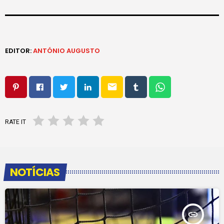
EDITOR:
ANTÓNIO AUGUSTO
email
RATE IT
NOTÍCIAS
insert_link