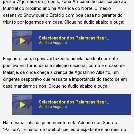
para a 7ª jornada do grupo D, zona Africana de qualificação ao
Mundial do próximo ano na América do Norte. O médio
defensivo Show quer o Estádio com boa casa no garante do
triunfo por jogarmos em casa. Clique no áudio abaixo e ouça:
play_arrow
Selecionador dos Palamcas Negras ensaia últimas estratégias para vencer Líbia na corrida ao Mundial da América do Norte
António Augusto
Enquanto isso, o país vai fazendo aquela habitual corrente
positiva em torno da sua seleção nacional, como é o caso de
Malanje, de onde chega a crença de Agostinho Alberto, um
dirigente desportivo que ressalta a importância do facto de em
casa mandarmos nós. Clique no áudio abaixo e ouça:
play_arrow
Selecionador dos Palamcas Negras ensaia últimas estratégias para vencer Líbia na corrida ao Mundial da América do Norte
António Augusto
Na mesma linha de pensamento está Adriano dos Santos
“Paizão”, treinador de futebol que, está expetante e ao mesmo