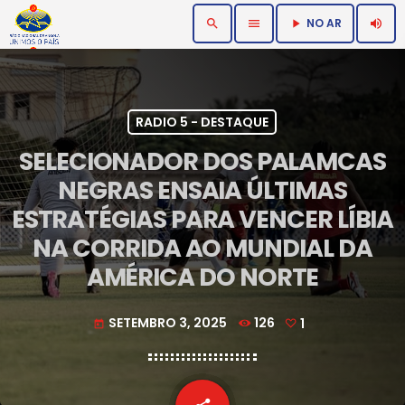
NO AR
search
menu
volume_up
play_arrow
RADIO 5 - DESTAQUE
SELECIONADOR DOS PALAMCAS
NEGRAS ENSAIA ÚLTIMAS
ESTRATÉGIAS PARA VENCER LÍBIA
NA CORRIDA AO MUNDIAL DA
AMÉRICA DO NORTE
SETEMBRO 3, 2025
126
1
today