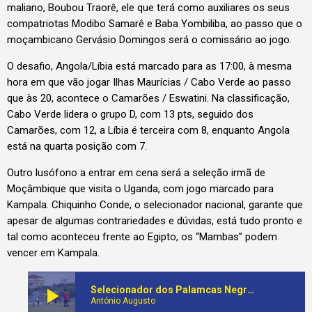
maliano, Boubou Traorê, ele que terá como auxiliares os seus
compatriotas Modibo Samarê e Baba Yombiliba, ao passo que o
moçambicano Gervásio Domingos será o comissário ao jogo.
O desafio, Angola/Líbia está marcado para as 17:00, à mesma
hora em que vão jogar Ilhas Maurícias / Cabo Verde ao passo
que às 20, acontece o Camarões / Eswatini. Na classificação,
Cabo Verde lidera o grupo D, com 13 pts, seguido dos
Camarões, com 12, a Líbia é terceira com 8, enquanto Angola
está na quarta posição com 7.
Outro lusófono a entrar em cena será a seleção irmã de
Moçâmbique que visita o Uganda, com jogo marcado para
Kampala. Chiquinho Conde, o selecionador nacional, garante que
apesar de algumas contrariedades e dúvidas, está tudo pronto e
tal como aconteceu frente ao Egipto, os “Mambas” podem
vencer em Kampala.
play_arrow
Selecionador dos Palamcas Negras ensaia últimas estratégias para vencer Líbia na corrida ao Mundial da América do Norte
António Augusto