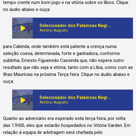
tempo crente num bom jogo e na vitória sobre os líbios. Clique
no áudio abaixo e ouça:
play_arrow
Selecionador dos Palamcas Negras ensaia últimas estratégias para vencer Líbia na corrida ao Mundial da América do Norte
António Augusto
para Cabinda, onde também está patente a crença numa
seleção coesa, determinada, forte e ganhadora, conforme
sublinha, Ernesto Figueiredo Cassinda que, não espera outro
resultado que não seja a vitória, tanto com a Líbia, como com as
Ilhas Maurícias na próxima Terça feira. Clique no áudio abaixo e
ouça:
play_arrow
Selecionador dos Palamcas Negras ensaia últimas estratégias para vencer Líbia na corrida ao Mundial da América do Norte
António Augusto
Quanto ao adversário era esperado esta terça feira, por volta
das 17H00, eles que estarão hospedados no Vitória Garden. Em
relação à equipa de arbitragem será chefiada pelo