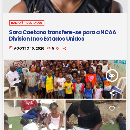
RADIO 5 - DESTAQUE
Sara Caetano transfere-se para a NCAA
Division I nos Estados Unidos
today
AGOSTO 10, 2026
5
insert_link