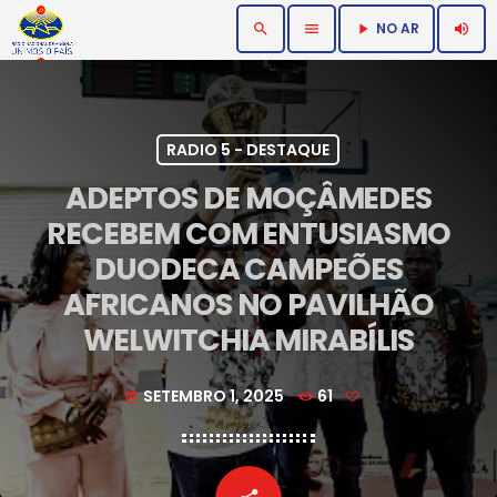
NO AR
search
menu
volume_up
play_arrow
RADIO 5 - DESTAQUE
ADEPTOS DE MOÇÂMEDES
RECEBEM COM ENTUSIASMO
DUODECA CAMPEÕES
AFRICANOS NO PAVILHÃO
WELWITCHIA MIRABÍLIS
SETEMBRO 1, 2025
61
today