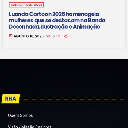
CANAL A - DESTAQUE
Luanda Cartoon 2026 homenageia
mulheres que se destacam na Banda
Desenhada, Ilustração e Animação
today
AGOSTO 10, 2026
15
RNA
Quem Somos
Visão / Missão / Valores