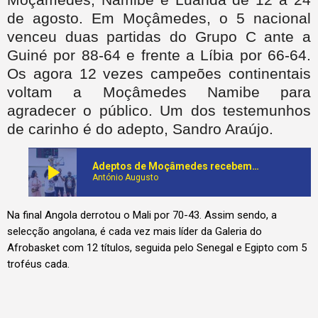
Moçâmedes, Namibe e Luanda de 12 a 24
de agosto.
Em Moçâmedes, o 5 nacional
venceu duas partidas do Grupo C ante a
Guiné por 88-64 e frente a Líbia por 66-64.
Os agora 12 vezes campeões continentais
voltam a Moçâmedes Namibe para
agradecer o público. Um dos testemunhos
de carinho é do adepto, Sandro Araújo.
play_arrow
Adeptos de Moçâmedes recebem com entusiasmo Duodeca Campeões Africanos no Pavilhão Welwitchia Mirabílis
António Augusto
Na final Angola derrotou o Mali por 70-43. Assim sendo, a
selecção angolana, é cada vez mais líder da Galeria do
Afrobasket com 12 títulos, seguida pelo Senegal e Egipto com 5
troféus cada.