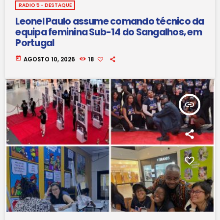
RADIO 5 - DESTAQUE
Leonel Paulo assume comando técnico da
equipa feminina Sub-14 do Sangalhos, em
Portugal
today
AGOSTO 10, 2026
18
insert_link