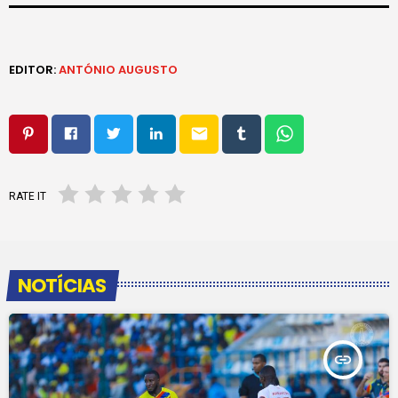
EDITOR:
ANTÓNIO AUGUSTO
email
RATE IT
NOTÍCIAS
insert_link