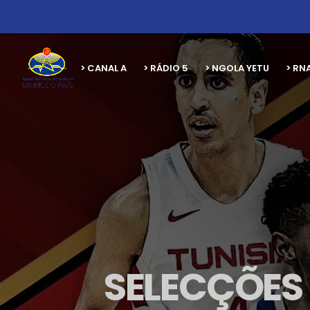
> CANAL A
> RÁDIO 5
> NGOLA YETU
> RN
SELECÇÕES