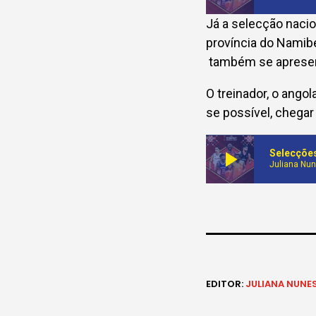
Já a selecção naci
província do Namib
também se apresen
O treinador, o ango
se possível, chegar
play_arrow
Selecções
Juliana Nu
EDITOR:
JULIANA NUNE