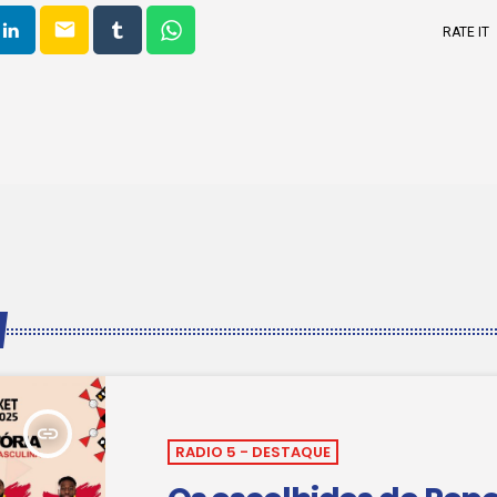
email
RATE IT
insert_link
RADIO 5 - DESTAQUE