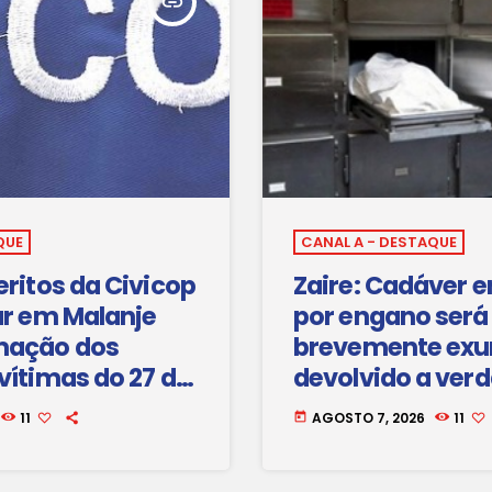
insert_link
QUE
CANAL A - DESTAQUE
eritos da Civicop
Zaire: Cadáver 
ar em Malanje
por engano será
mação dos
brevemente ex
vítimas do 27 de
devolvido a ver
família
11
AGOSTO 7, 2026
11
today