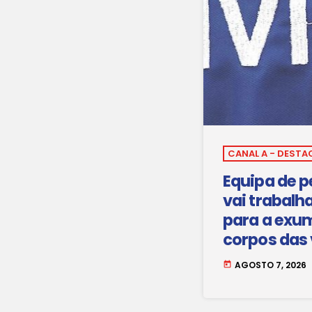
CANAL A - DESTA
Equipa de p
vai trabalh
para a exu
corpos das 
Maio.
AGOSTO 7, 2026
today