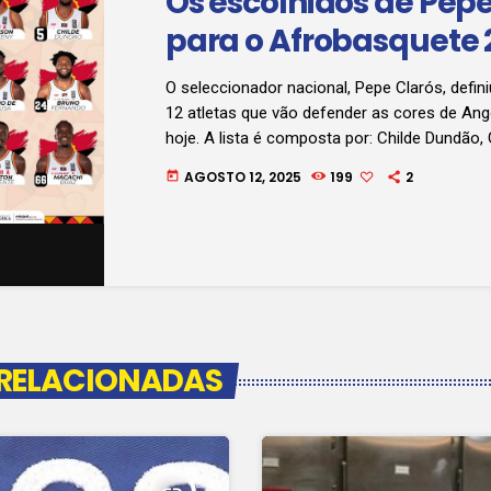
Os escolhidos de Pepe
para o Afrobasquete 
O seleccionador nacional, Pepe Clarós, defin
12 atletas que vão defender as cores de Ango
hoje. A lista é composta por: Childe Dundão,
Gonçalves “Lukeny”, Eduardo Francisco, Selt
AGOSTO 12, 2025
199
2
today
Milton Valente, Aboubakar Gacô, Gilson Ban
Brás, João Fernandes, Kevin Kokila, Sílvio S
Fernando. Ficaram de fora desta convocatóri
António, Marcelo João e Germano Obama.
 RELACIONADAS