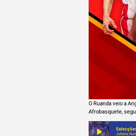
O Ruanda veio a Ang
Afrobasquete, segun
play_arrow
Selecções
Juliana Nu