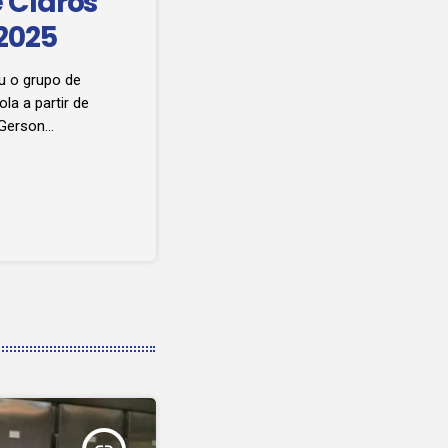
 Clarós
2025
iu o grupo de
la a partir de
 Gerson
om Miguel,
go, Macachi
ousa e Bruno
a final Adão