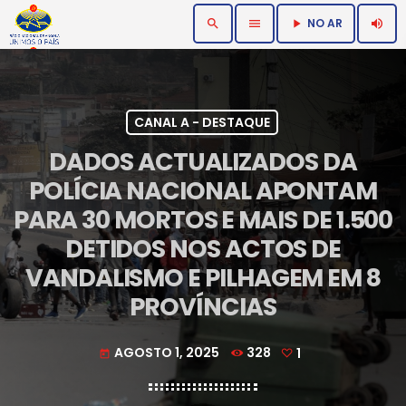
NO AR
search
menu
volume_up
play_arrow
CANAL A - DESTAQUE
DADOS ACTUALIZADOS DA
POLÍCIA NACIONAL APONTAM
PARA 30 MORTOS E MAIS DE 1.500
DETIDOS NOS ACTOS DE
VANDALISMO E PILHAGEM EM 8
PROVÍNCIAS
AGOSTO 1, 2025
328
1
today