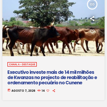
insert_link
CANAL A - DESTAQUE
Executivo investe mais de 14 mil milhões
de Kwanzas no projecto de reabilitação e
ordenamento pecuário no Cunene
today
AGOSTO 7, 2026
14