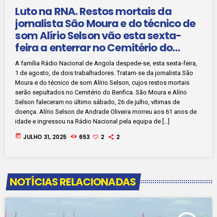
Luto na RNA. Restos mortais da
jornalista São Moura e do técnico de
som Alírio Selson vão esta sexta-
feira a enterrar no Cemitério do
Benfica
A família Rádio Nacional de Angola despede-se, esta sexta-feira,
1 de agosto, de dois trabalhadores. Tratam-se da jornalista São
Moura e do técnico de som Alírio Selson, cujos restos mortais
serão sepultados no Cemitério do Benfica. São Moura e Alírio
Selson faleceram no último sábado, 26 de julho, vítimas de
doença. Alírio Selson de Andrade Oliveira morreu aos 61 anos de
idade e ingressou na Rádio Nacional pela equipa de […]
today
JULHO 31, 2025
653
2
2
NOTÍCIAS RELACIONADAS