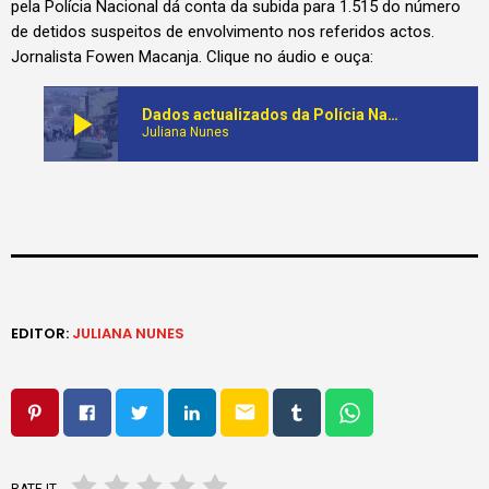
pela Polícia Nacional dá conta da subida para 1.515 do número
de detidos suspeitos de envolvimento nos referidos actos.
Jornalista Fowen Macanja. Clique no áudio e ouça:
play_arrow
Dados actualizados da Polícia Nacional apontam para 30 mortos e mais de 1.500 detidos nos actos de vandalismo e pilhagem em 8 províncias
Juliana Nunes
EDITOR:
JULIANA NUNES
email