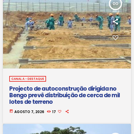
insert_link
CANAL A - DESTAQUE
Projecto de autoconstrução dirigida no
Bengo prevê distribuição de cerca de mil
lotes de terreno
today
AGOSTO 7, 2026
17