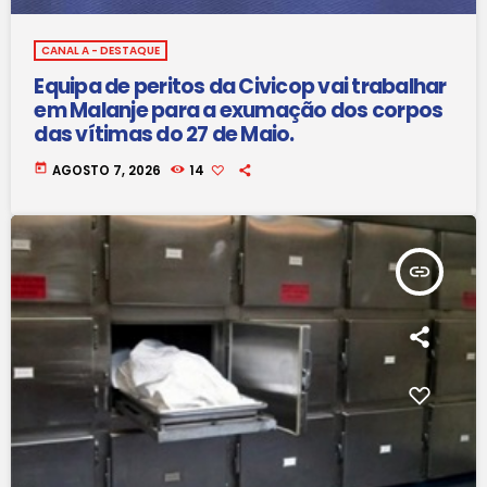
CANAL A - DESTAQUE
Equipa de peritos da Civicop vai trabalhar
em Malanje para a exumação dos corpos
das vítimas do 27 de Maio.
today
AGOSTO 7, 2026
14
insert_link