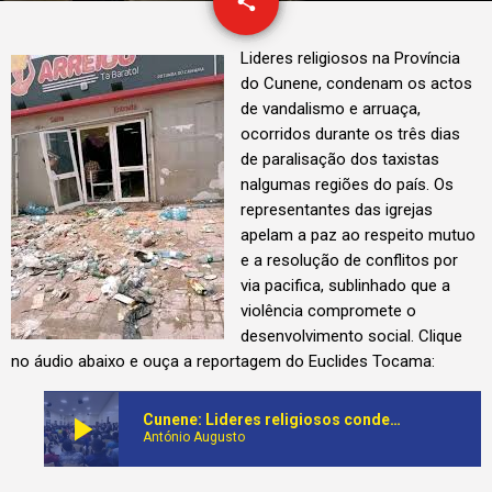
email
share
Lideres religiosos na Província
do Cunene, condenam os actos
de vandalismo e arruaça,
ocorridos durante os três dias
de paralisação dos taxistas
nalgumas regiões do país. Os
representantes das igrejas
apelam a paz ao respeito mutuo
e a resolução de conflitos por
via pacifica, sublinhado que a
violência compromete o
desenvolvimento social. Clique
no áudio abaixo e ouça a reportagem do Euclides Tocama:
play_arrow
Cunene: Lideres religiosos condenam actos de vandalismo e arruaça ocorridos durante a manifestação dos taxistas
António Augusto