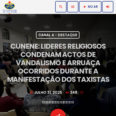
NO AR
search
menu
volume_up
play_arrow
CANAL A - DESTAQUE
CUNENE: LIDERES RELIGIOSOS
CONDENAM ACTOS DE
VANDALISMO E ARRUAÇA
OCORRIDOS DURANTE A
MANIFESTAÇÃO DOS TAXISTAS
JULHO 31, 2025
348
today