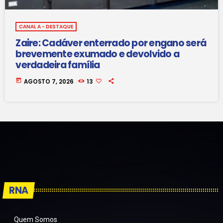
CANAL A - DESTAQUE
Zaire: Cadáver enterrado por engano será
brevemente exumado e devolvido a
verdadeira família
today
AGOSTO 7, 2026
13
RNA
Quem Somos