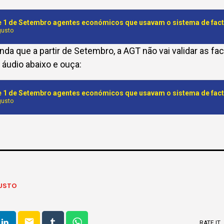
gusto
inda que a partir de Setembro, a AGT não vai validar as fa
 áudio abaixo e ouça:
gusto
USTO
email
RATE IT