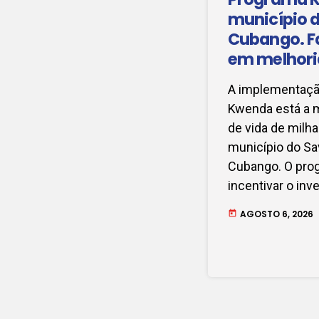
município 
Cubango. F
em melhori
de vida
A implementaçã
Kwenda está a 
de vida de milha
município do Sav
Cubango. O pro
incentivar o in
atividades produ
AGOSTO 6, 2026
today
rendimento e qu
comunidades. Jo
Baptista. clique 