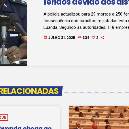
feridos devido aos dis
A polícia actualizou para 29 mortos e 250 fe
consequência dos tumultos registadas est
Luanda. Segundo as autoridades, 118 empr
comerciais foram vandalizados e saqueados.
JULHO 31, 2025
339
2
today
até ao momento 1500 pessoas supostament
nos actos ocorridos na capital do país, na s
paralisação dos taxistas.
 RELACIONADAS
QUE
Kwenda chega ao