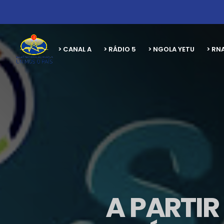
> CANAL A
> RÁDIO 5
> NGOLA YETU
> RN
A PARTIR