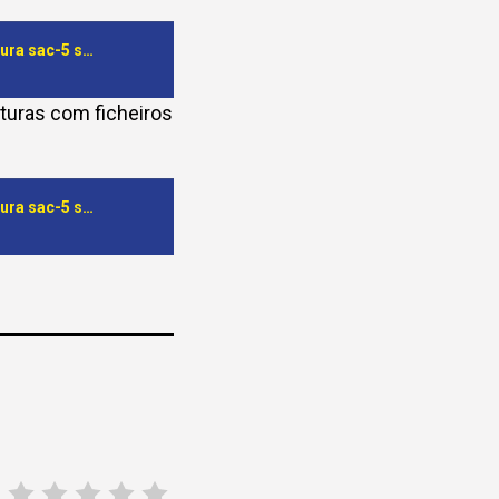
A partir de 1 de Setembro agentes económicos que usavam o sistema de factura sac-5 serão obrigados a adotar um novo sistema de faturação do serviço
cturas com ficheiros
A partir de 1 de Setembro agentes económicos que usavam o sistema de factura sac-5 serão obrigados a adotar um novo sistema de faturação do serviço