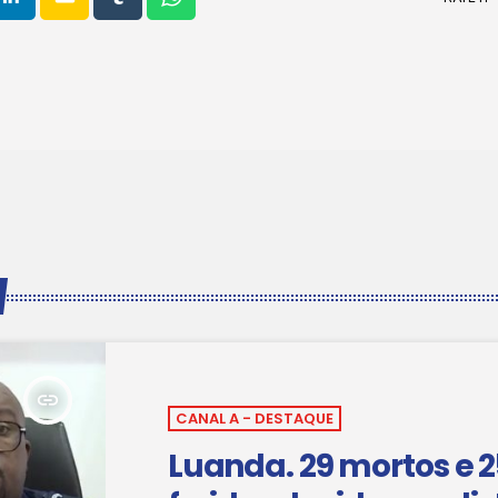
insert_link
CANAL A - DESTAQUE
Luanda. 29 mortos e 