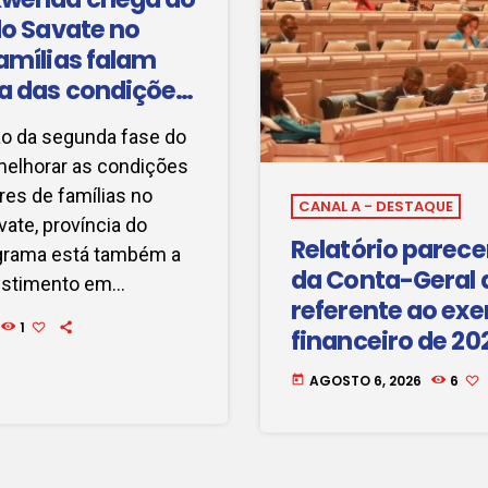
do Savate no
amílias falam
a das condições
o da segunda fase do
melhorar as condições
res de famílias no
CANAL A - DESTAQUE
ate, província do
Relatório parece
grama está também a
da Conta-Geral 
vestimento em
referente ao exe
tivas e melhoria no
1
financeiro de 202
alidade de vida das
a apreciação e 
rnalista Pelicano
AGOSTO 6, 2026
6
today
Assembleia Naci
[…]