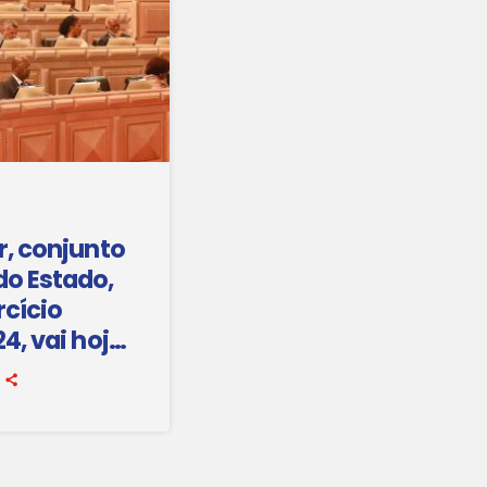
r, conjunto
do Estado,
rcício
4, vai hoje
votação na
onal