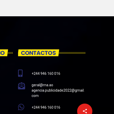
IO
CONTACTOS
+244 946 160 016
geral@rna.ao
agencia.publicidade2022@gmail.
com
+244 946 160 016
email
share