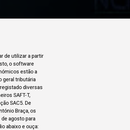
de utilizar a partir
sto, o software
nómicos estão a
 geral tributária
 registado diversas
heiros SAFT-T,
ação SAC5. De
tónio Braça, os
l de agosto para
io abaixo e ouça: