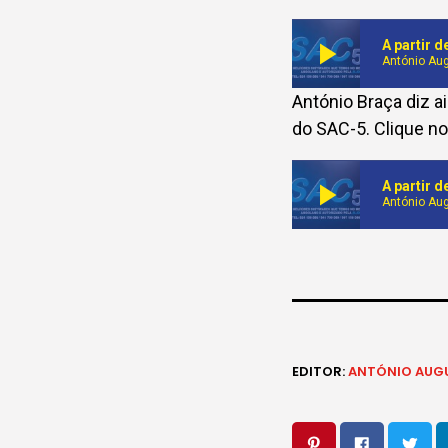
play_arrow
António Au
António Braça diz a
do SAC-5. Clique no
play_arrow
António Au
EDITOR:
ANTÓNIO AUG