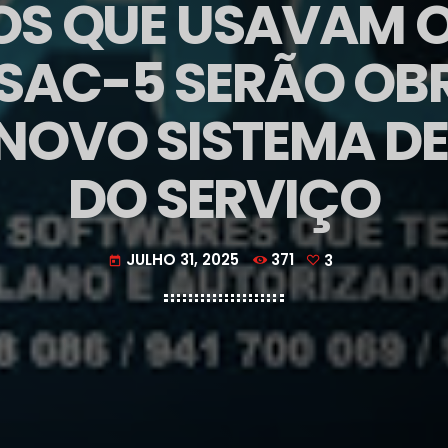
S QUE USAVAM O 
SAC-5 SERÃO OB
NOVO SISTEMA D
DO SERVIÇO
JULHO 31, 2025
371
3
today