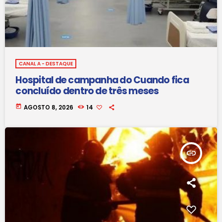
CANAL A - DESTAQUE
Hospital de campanha do Cuando fica
concluído dentro de três meses
today
AGOSTO 8, 2026
14
insert_link