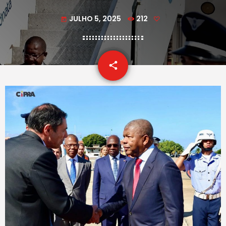
JULHO 5, 2025
212
today
email
share