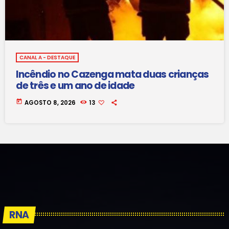
CANAL A - DESTAQUE
Incêndio no Cazenga mata duas crianças
de três e um ano de idade
today
AGOSTO 8, 2026
13
RNA