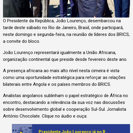
O Presidente da República, João Lourenço, desembarcou na
tarde deste sábado no Rio de Janeiro, Brasil, onde participará,
neste domingo e segunda-feira, na reunião de líderes dos BRICS,
a convite do bloco.
João Lourenço representará igualmente a União Africana,
organização continental que preside desde fevereiro deste ano.
A presença africana ao mais alto nível nesta cimeira é vista
como uma oportunidade estratégica para reforçar as relações
bilaterais entre Angola e os países membros do BRICS.
Analistas angolanos sublinham o papel estratégico de África no
encontro, destacando a relevância da sua voz nas discussões
sobre desenvolvimento global e cooperação Sul-Sul. Jornalista
António Chocolate. Clique no áudio e ouça:
Presidente João Lourenço já no Rio de Janeiro para representar África na Cúpula dos BRICS, numa altura em que analistas de política internacional questionam o papel estratégico do continente na cimeira