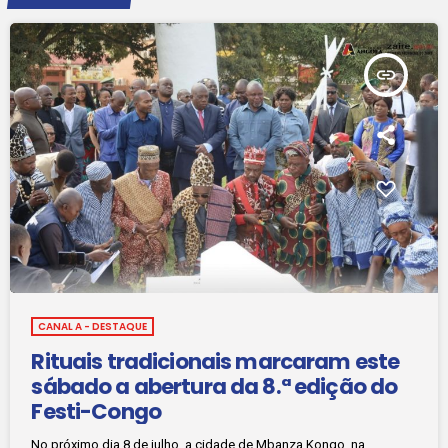
insert_link
CANAL A - DESTAQUE
Rituais tradicionais marcaram este
sábado a abertura da 8.ª edição do
Festi-Congo
No próximo dia 8 de julho, a cidade de Mbanza Kongo, na