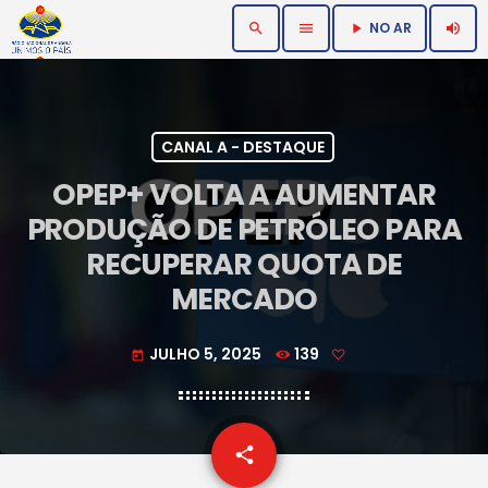
NO AR
search
menu
volume_up
play_arrow
CANAL A - DESTAQUE
OPEP+ VOLTA A AUMENTAR
PRODUÇÃO DE PETRÓLEO PARA
RECUPERAR QUOTA DE
MERCADO
JULHO 5, 2025
139
today
email
share