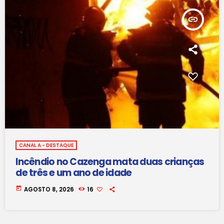
insert_link
CANAL A - DESTAQUE
Incêndio no Cazenga mata duas crianças
de três e um ano de idade
today
AGOSTO 8, 2026
16