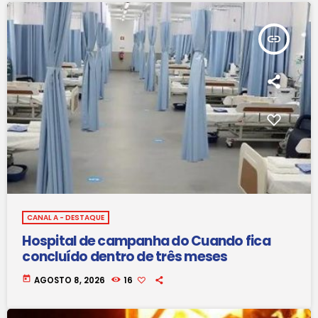
insert_link
CANAL A - DESTAQUE
Hospital de campanha do Cuando fica
concluído dentro de três meses
today
AGOSTO 8, 2026
16