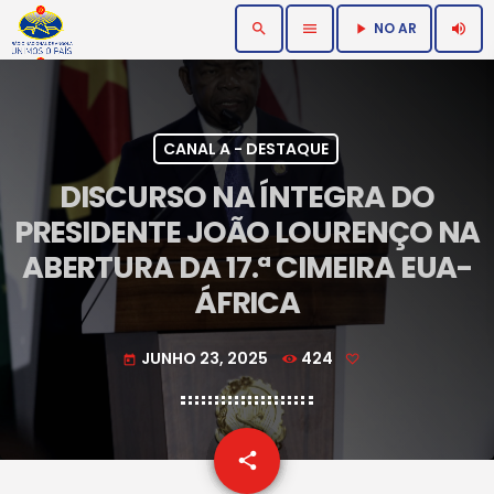
NO AR
search
menu
volume_up
play_arrow
CANAL A - DESTAQUE
DISCURSO NA ÍNTEGRA DO
PRESIDENTE JOÃO LOURENÇO NA
ABERTURA DA 17.ª CIMEIRA EUA-
ÁFRICA
JUNHO 23, 2025
424
today
email
share