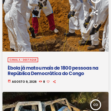
CANAL A - DESTAQUE
Ébola já matou mais de 1800 pessoas na
República Democrática do Congo
today
AGOSTO 9, 2026
8
insert_link