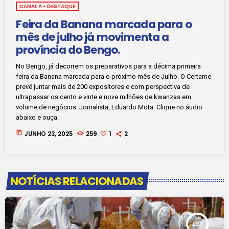
CANAL A - DESTAQUE
Feira da Banana marcada para o
mês de julho já movimenta a
província do Bengo.
No Bengo, já decorrem os preparativos para a décima primeira
feira da Banana marcada para o próximo mês de Julho. O Certame
prevê juntar mais de 200 expositores e com perspectiva de
ultrapassar os cento e vinte e nove milhões de kwanzas em
volume de negócios. Jornalista, Eduardo Mota. Clique no áudio
abaixo e ouça:
today
JUNHO 23, 2025
259
1
2
NOTÍCIAS RELACIONADAS
insert_link