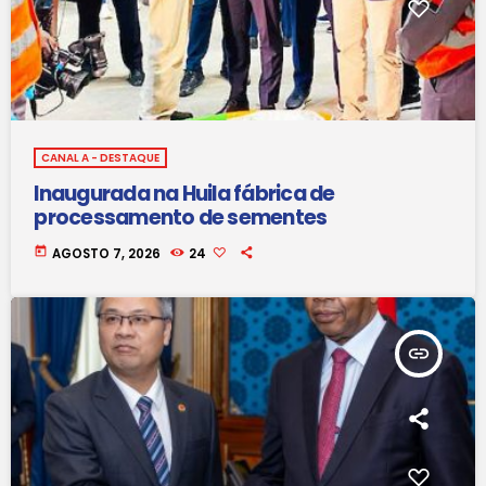
CANAL A - DESTAQUE
Inaugurada na Huila fábrica de
processamento de sementes
today
AGOSTO 7, 2026
24
insert_link