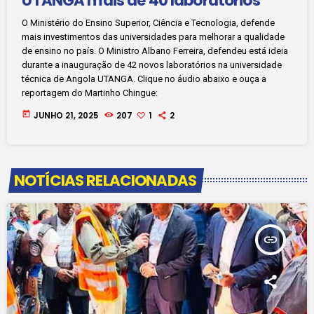
UTANGA mais de 40 laboratórios
O Ministério do Ensino Superior, Ciência e Tecnologia, defende
mais investimentos das universidades para melhorar a qualidade
de ensino no país. O Ministro Albano Ferreira, defendeu está ideia
durante a inauguração de 42 novos laboratórios na universidade
técnica de Angola UTANGA. Clique no áudio abaixo e ouça a
reportagem do Martinho Chingue:
today
JUNHO 21, 2025
207
1
2
NOTÍCIAS RELACIONADAS
insert_link