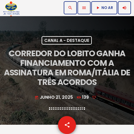
NO AR
search
menu
volume_up
play_arrow
CANAL A - DESTAQUE
CORREDOR DO LOBITO GANHA
FINANCIAMENTO COM A
ASSINATURA EM ROMA/ITÁLIA DE
TRÊS ACORDOS
JUNHO 21, 2025
139
today
email
share