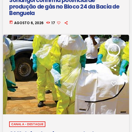
Sonangol confirma potencial de
produção de gás no Bloco 24 da Bacia de
Benguela
today
AGOSTO 6, 2026
17
insert_link
CANAL A - DESTAQUE