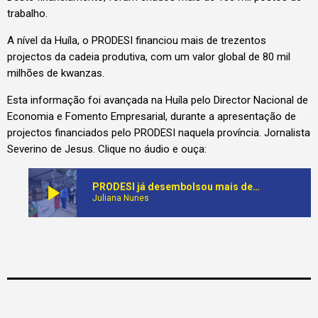
trabalho.
A nível da Huíla, o PRODESI financiou mais de trezentos
projectos da cadeia produtiva, com um valor global de 80 mil
milhões de kwanzas.
Esta informação foi avançada na Huíla pelo Director Nacional de
Economia e Fomento Empresarial, durante a apresentação de
projectos financiados pelo PRODESI naquela província. Jornalista
Severino de Jesus. Clique no áudio e ouça:
play_arrow
PRODESI já desembolsou mais de 1,5 mil milhões de kwanzas para financiar cerca de 6 mil projectos no sector produtivo do país
Juliana Nunes