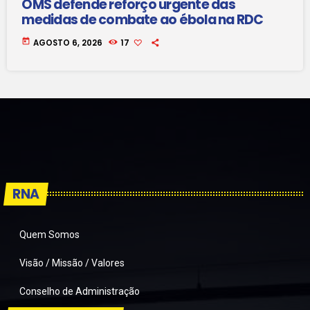
OMS defende reforço urgente das
medidas de combate ao ébola na RDC
today
AGOSTO 6, 2026
17
RNA
Quem Somos
Visão / Missão / Valores
Conselho de Administração