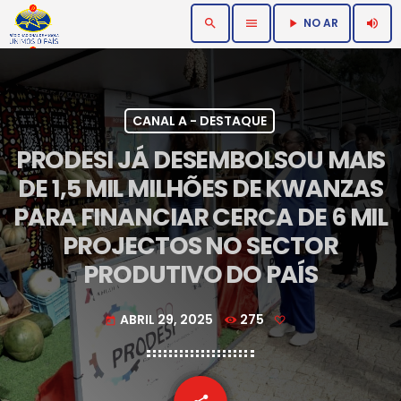
NO AR
search
menu
volume_up
play_arrow
CANAL A - DESTAQUE
PRODESI JÁ DESEMBOLSOU MAIS
DE 1,5 MIL MILHÕES DE KWANZAS
PARA FINANCIAR CERCA DE 6 MIL
PROJECTOS NO SECTOR
PRODUTIVO DO PAÍS
ABRIL 29, 2025
275
today