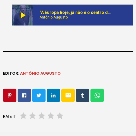
play_arrow
“A Europa hoje, já não é o centro do mundo e do cristianismo, o Papa pode vir de qualquer país” Dom Vicente Carlos Kiaziku, Bispo de Mbanza Kongo
António Augusto
EDITOR:
ANTÓNIO AUGUSTO
email
RATE IT