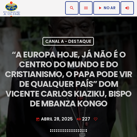
NO AR
search
menu
volume_up
play_arrow
CANAL A - DESTAQUE
“A EUROPA HOJE, JÁ NÃO É O
CENTRO DO MUNDO E DO
CRISTIANISMO, O PAPA PODE VIR
DE QUALQUER PAÍS” DOM
VICENTE CARLOS KIAZIKU, BISPO
DE MBANZA KONGO
ABRIL 28, 2025
227
today