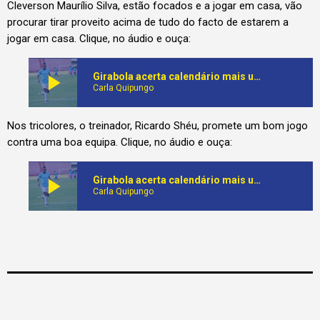
Cleverson Maurílio Silva, estão focados e a jogar em casa, vão
procurar tirar proveito acima de tudo do facto de estarem a
jogar em casa. Clique, no áudio e ouça:
play_arrow
Girabola acerta calendário mais uma vez em Saurimo, na Lunda-Sul
Carla Quipungo
Nos tricolores, o treinador, Ricardo Shéu, promete um bom jogo
contra uma boa equipa. Clique, no áudio e ouça:
play_arrow
Girabola acerta calendário mais uma vez em Saurimo, na Lunda-Sul
Carla Quipungo