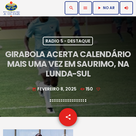
NO AR
search
menu
volume_up
play_arrow
RADIO 5 - DESTAQUE
GIRABOLA ACERTA CALENDÁRIO
MAIS UMA VEZ EM SAURIMO, NA
LUNDA-SUL
FEVEREIRO 8, 2025
150
today
email
share