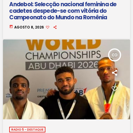
Andebol: Selecção nacional feminina de
cadetes despede-se com vitória do
Campeonato do Mundo na Romênia
today
AGOSTO 8, 2026
insert_link
RADIO 5 - DESTAQUE