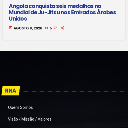
Angola conquista seis medalhas no
Mundial de Ju-Jitsu nos Emirados Árabes
Unidos
today
AGOSTO 8, 2026
5
RNA
Quem Somos
Visão / Missão / Valores