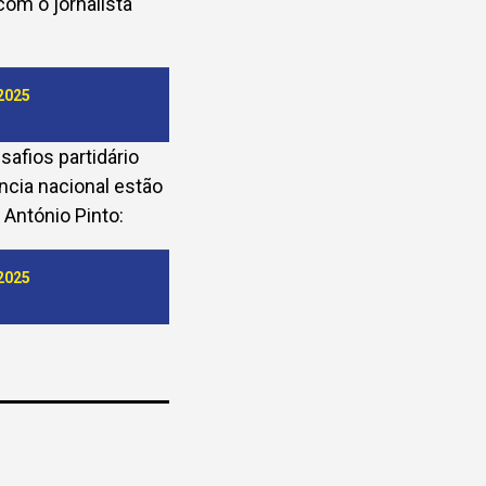
com o jornalista
2025
afios partidário
cia nacional estão
 António Pinto:
2025