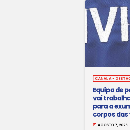
CANAL A - DESTA
Equipa de p
vai trabalh
para a exu
corpos das 
Maio.
AGOSTO 7, 2026
today