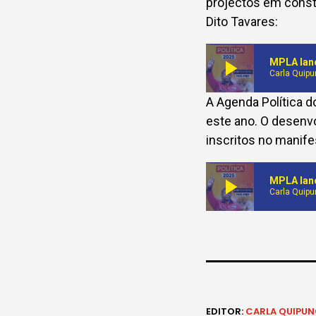
projectos em constr
Dito Tavares:
play_arrow
MPLA lanç
Carla Quip
A Agenda Política d
este ano. O desenv
inscritos no manifes
play_arrow
MPLA lanç
Carla Quip
EDITOR:
CARLA QUIPU