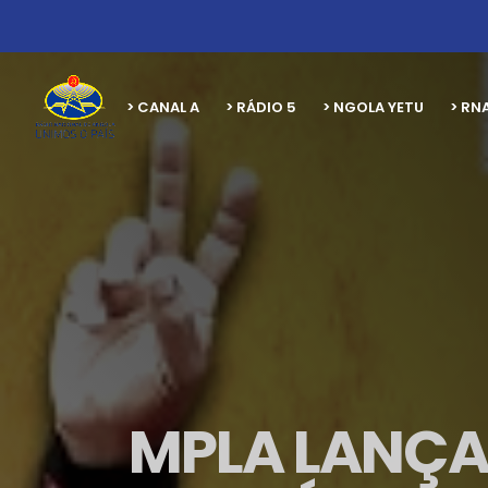
> CANAL A
> RÁDIO 5
> NGOLA YETU
> RN
MPLA LANÇA