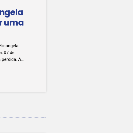
ângela
or uma
Elisangela
a, 07 de
 perdida. A
ta perseguição
ssalto próximo
ve troca de
 a aluna que se
[…]