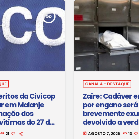
insert_link
QUE
CANAL A - DESTAQUE
eritos da Civicop
Zaire: Cadáver 
ar em Malanje
por engano será
mação dos
brevemente ex
vítimas do 27 de
devolvido a ver
família
21
AGOSTO 7, 2026
13
today