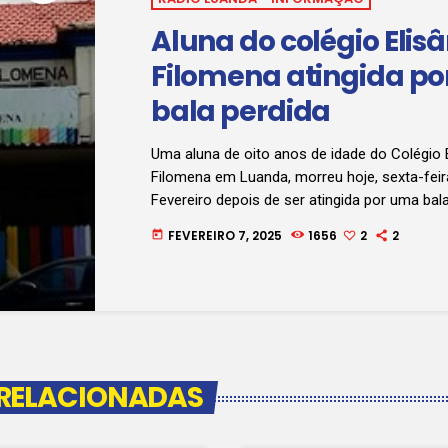
Aluna do colégio Elis
Filomena atingida p
bala perdida
Uma aluna de oito anos de idade do Colégio 
Filomena em Luanda, morreu hoje, sexta-feir
Fevereiro depois de ser atingida por uma bala
tragédia ocorreu na sequência de uma supos
FEVEREIRO 7, 2025
1656
2
2
today
contra marginais que tentavam realizar um a
ao colégio. De acordo com testemunhas hou
disparos que acabou por atingir mortalmente
encontrava no interior do Colégio. Clique, no 
 RELACIONADAS