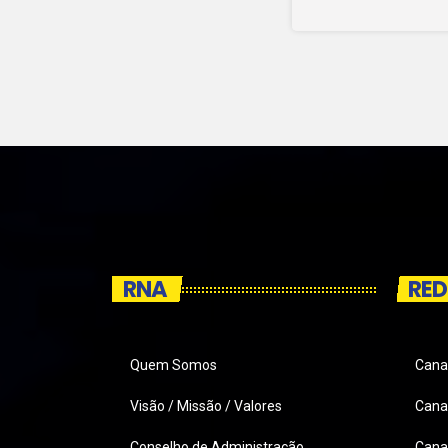
RNA
RED
Quem Somos
Cana
Visão / Missão / Valores
Canai
Conselho de Administração
Cana