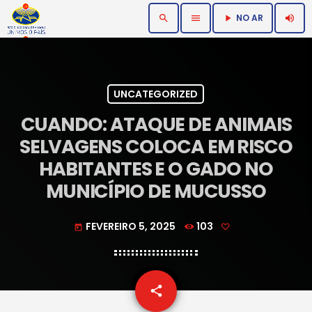
NO AR
search
menu
volume_up
play_arrow
UNCATEGORIZED
CUANDO: ATAQUE DE ANIMAIS
SELVAGENS COLOCA EM RISCO
HABITANTES E O GADO NO
MUNICÍPIO DE MUCUSSO
FEVEREIRO 5, 2025
103
today
email
share