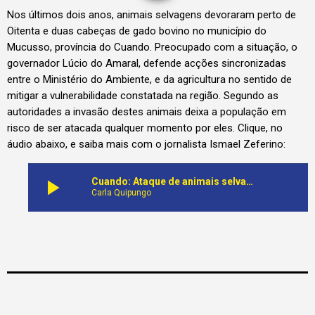
Nos últimos dois anos, animais selvagens devoraram perto de
Oitenta e duas cabeças de gado bovino no município do
Mucusso, província do Cuando. Preocupado com a situação, o
governador Lúcio do Amaral, defende acções sincronizadas
entre o Ministério do Ambiente, e da agricultura no sentido de
mitigar a vulnerabilidade constatada na região. Segundo as
autoridades a invasão destes animais deixa a população em
risco de ser atacada qualquer momento por eles. Clique, no
áudio abaixo, e saiba mais com o jornalista Ismael Zeferino:
play_arrow
Cuando: Ataque de animais selvagens coloca em risco habitantes e o gado no Município de Mucusso
Carla Quipungo