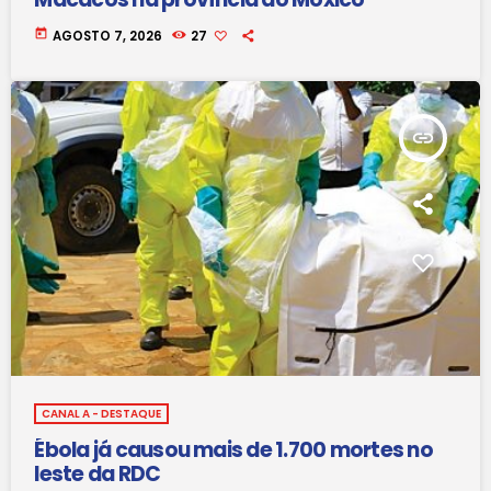
today
AGOSTO 7, 2026
27
insert_link
CANAL A - DESTAQUE
Ébola já causou mais de 1.700 mortes no
leste da RDC