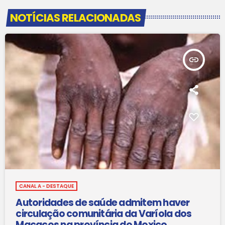
NOTÍCIAS RELACIONADAS
insert_link
CANAL A - DESTAQUE
Autoridades de saúde admitem haver
circulação comunitária da Varíola dos
Macacos na província do Moxico