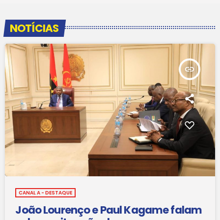
NOTÍCIAS
insert_link
CANAL A - DESTAQUE
João Lourenço e Paul Kagame falam