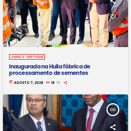
CANAL A - DESTAQUE
Inaugurada na Huila fábrica de
processamento de sementes
today
AGOSTO 7, 2026
18
insert_link