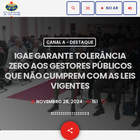
NO AR
search
menu
volume_up
play_arrow
CANAL A - DESTAQUE
IGAE GARANTE TOLERÂNCIA
ZERO AOS GESTORES PÚBLICOS
QUE NÃO CUMPREM COM AS LEIS
VIGENTES
NOVEMBRO 28, 2024
151
today
email
share