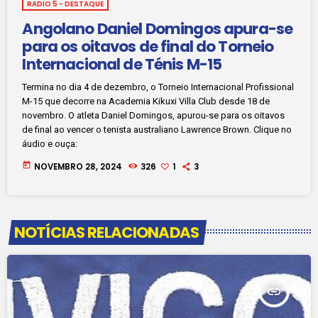
RADIO 5 - DESTAQUE
Angolano Daniel Domingos apura-se
para os oitavos de final do Torneio
Internacional de Ténis M-15
Termina no dia 4 de dezembro, o Torneio Internacional Profissional
M-15 que decorre na Academia Kikuxi Villa Club desde 18 de
novembro. O atleta Daniel Domingos, apurou-se para os oitavos
de final ao vencer o tenista australiano Lawrence Brown. Clique no
áudio e ouça:
today
NOVEMBRO 28, 2024
326
1
3
NOTÍCIAS RELACIONADAS
insert_link