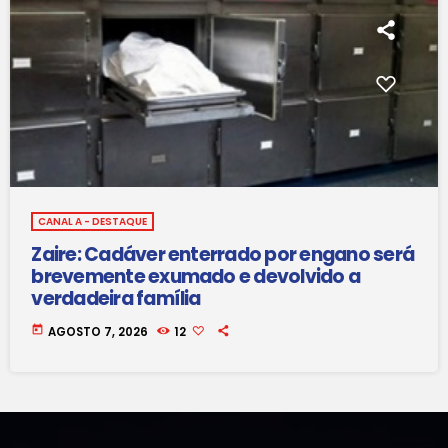
CANAL A - DESTAQUE
Zaire: Cadáver enterrado por engano será
brevemente exumado e devolvido a
verdadeira família
today
AGOSTO 7, 2026
12