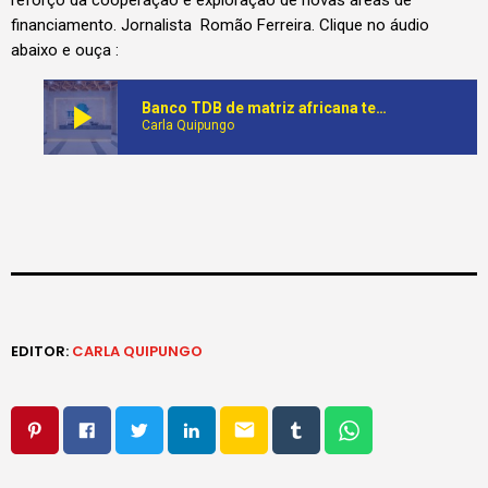
reforço da cooperação e exploração de novas áreas de
financiamento. Jornalista Romão Ferreira. Clique no áudio
abaixo e ouça :
play_arrow
Banco TDB de matriz africana tem disponível mil milhões de dólares para financiar economia angolana
Carla Quipungo
EDITOR:
CARLA QUIPUNGO
email