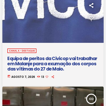
CANAL A - DESTAQUE
Equipa de peritos da Civicop vai trabalhar
em Malanje para a exumação dos corpos
das vítimas do 27 de Maio.
today
AGOSTO 7, 2026
13
insert_link