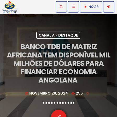
NO AR
search
menu
volume_up
play_arrow
CANAL A - DESTAQUE
BANCO TDB DE MATRIZ
AFRICANA TEM DISPONÍVEL MIL
MILHÕES DE DÓLARES PARA
FINANCIAR ECONOMIA
ANGOLANA
NOVEMBRO 28, 2024
256
today