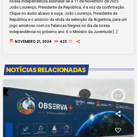
nossa independência assinalar-se a 11 de Novembro de 2025.
João Lourenço, Presidente da República, é a voz da confirmação.
Clique no áudio abaixo e ouça: João Lourenço, Presidente da
República e o anúncio da vinda da selecção da Argentina, para um
jogo amistoso com os Palancas Negras no dia da nossa
independência no próximo ano. E o Ministro da Juventude […]
today
NOVEMBRO 21, 2024
423
NOTÍCIAS RELACIONADAS
insert_link