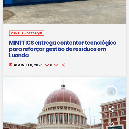
CANAL A - DESTAQUE
MINTTICS entrega contentor tecnológico
para reforçar gestão de resíduos em
Luanda
today
AGOSTO 6, 2026
8
insert_link