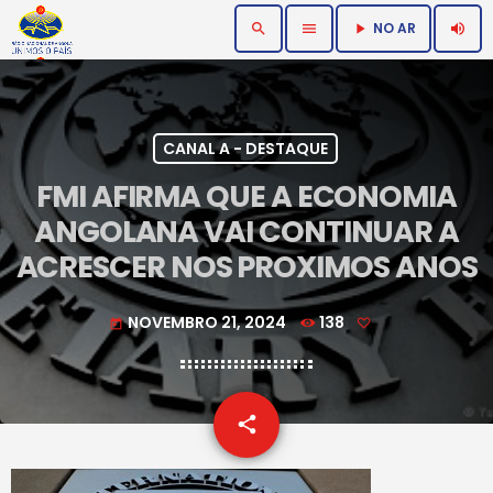
NO AR
search
menu
volume_up
play_arrow
CANAL A - DESTAQUE
FMI AFIRMA QUE A ECONOMIA
ANGOLANA VAI CONTINUAR A
ACRESCER NOS PROXIMOS ANOS
NOVEMBRO 21, 2024
138
today
email
share