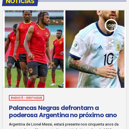
NOTÍCIAS
insert_link
RADIO 5 - DESTAQUE
Palancas Negras defrontam a
poderosa Argentina no próximo ano
Argentina de Lionel Messi, estará presente nos cinquenta anos da