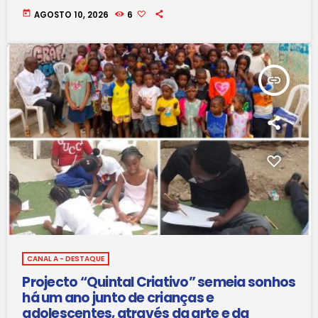
today
AGOSTO 10, 2026
6
insert_link
CANAL A - DESTAQUE
Projecto “Quintal Criativo” semeia sonhos
há um ano junto de crianças e
adolescentes, através da arte e da