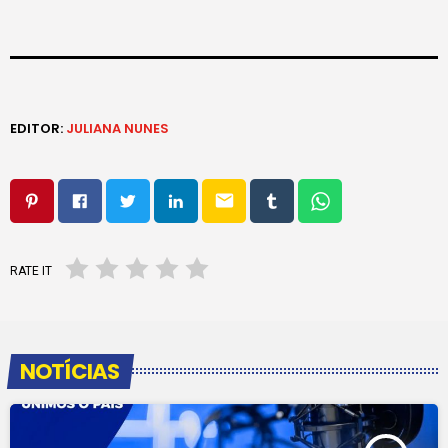
EDITOR:
JULIANA NUNES
email
RATE IT
NOTÍCIAS