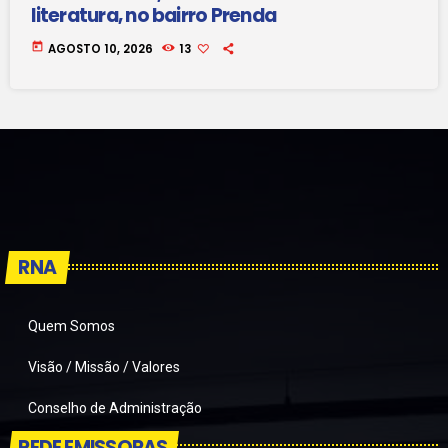
literatura, no bairro Prenda
today
AGOSTO 10, 2026
13
RNA
Quem Somos
Visão / Missão / Valores
Conselho de Administração
REDE EMISSORAS