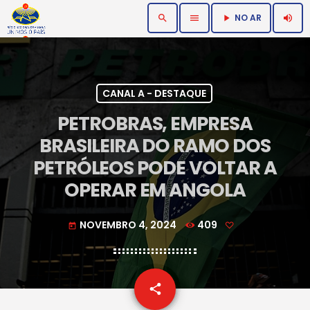
NO AR
search
menu
volume_up
play_arrow
CANAL A - DESTAQUE
PETROBRAS, EMPRESA
BRASILEIRA DO RAMO DOS
PETRÓLEOS PODE VOLTAR A
OPERAR EM ANGOLA
NOVEMBRO 4, 2024
409
today
email
share