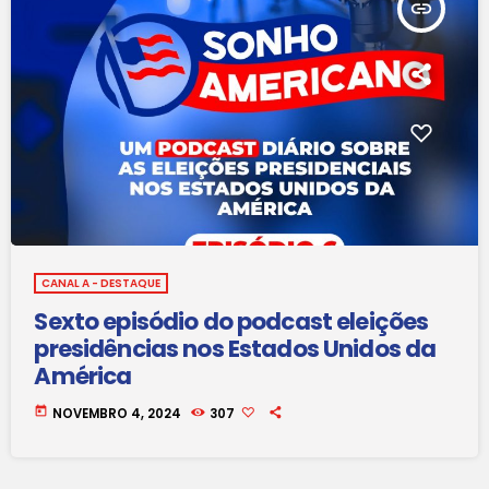
insert_link
CANAL A - DESTAQUE
Sexto episódio do podcast eleições
presidências nos Estados Unidos da
América
today
NOVEMBRO 4, 2024
307