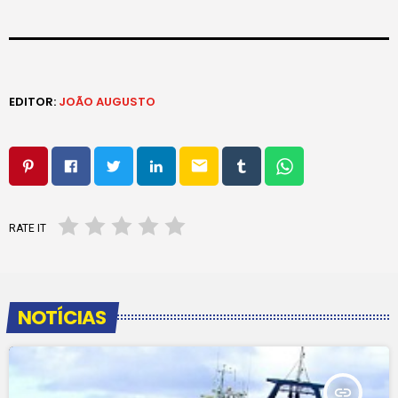
EDITOR:
JOÃO AUGUSTO
email
RATE IT
NOTÍCIAS
insert_link