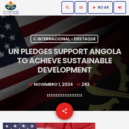
NO AR
search
menu
volume_up
play_arrow
C.INTERNACIONAL - DESTAQUE
UN PLEDGES SUPPORT ANGOLA
TO ACHIEVE SUSTAINABLE
DEVELOPMENT
NOVEMBRO 1, 2024
243
today
email
share