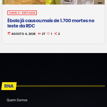
CANAL A - DESTAQUE
Ébola já causou mais de 1.700 mortes no
leste da RDC
today
AGOSTO 4, 2026
27
1
2
RNA
Quem Somos