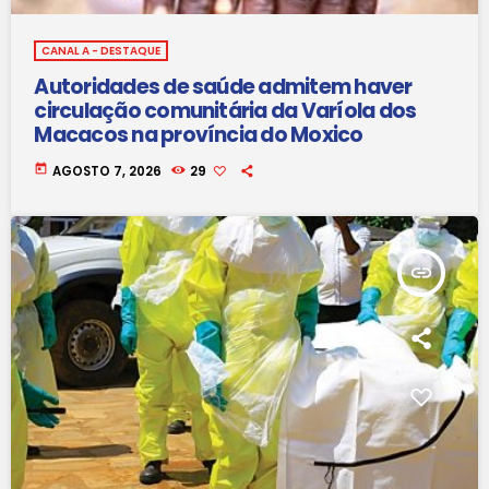
CANAL A - DESTAQUE
Autoridades de saúde admitem haver
circulação comunitária da Varíola dos
Macacos na província do Moxico
today
AGOSTO 7, 2026
29
insert_link