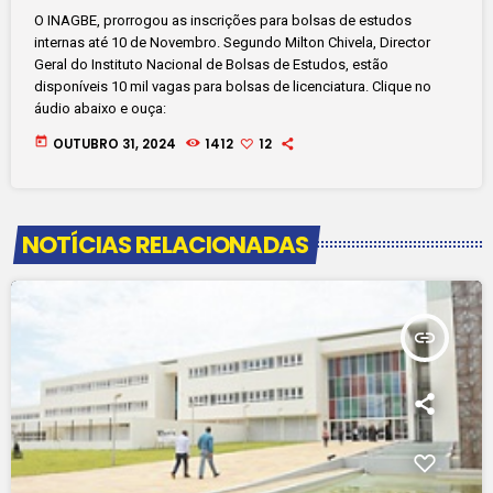
O INAGBE, prorrogou as inscrições para bolsas de estudos
internas até 10 de Novembro. Segundo Milton Chivela, Director
Geral do Instituto Nacional de Bolsas de Estudos, estão
disponíveis 10 mil vagas para bolsas de licenciatura. Clique no
áudio abaixo e ouça:
today
OUTUBRO 31, 2024
1412
12
NOTÍCIAS RELACIONADAS
insert_link