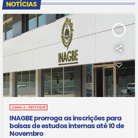
NOTÍCIAS
insert_link
CANAL A - DESTAQUE
INAGBE prorroga as inscrições para
bolsas de estudos internas até 10 de
Novembro