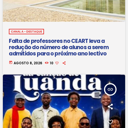
CANAL A - DESTAQUE
Falta de professores no CEART leva a
redução do número de alunos a serem
admitidos para o próximo ano lectivo
today
AGOSTO 8, 2026
10
insert_link