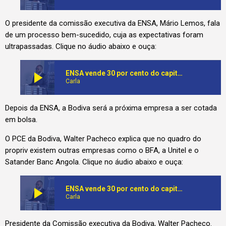
O presidente da comissão executiva da ENSA, Mário Lemos, fala
de um processo bem-sucedido, cuja as expectativas foram
ultrapassadas. Clique no áudio abaixo e ouça:
play_arrow
ENSA vende 30 por cento do capital à Bolsa de Valores
Carla
Depois da ENSA, a Bodiva será a próxima empresa a ser cotada
em bolsa.
O PCE da Bodiva, Walter Pacheco explica que no quadro do
propriv existem outras empresas como o BFA, a Unitel e o
Satander Banc Angola. Clique no áudio abaixo e ouça:
play_arrow
ENSA vende 30 por cento do capital à Bolsa de Valores
Carla
Presidente da Comissão executiva da Bodiva, Walter Pacheco.