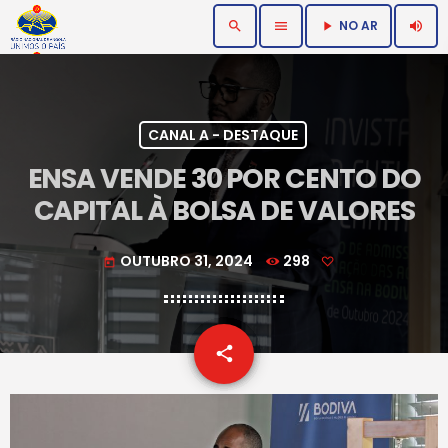
NO AR
search
menu
volume_up
play_arrow
CANAL A - DESTAQUE
ENSA VENDE 30 POR CENTO DO
CAPITAL À BOLSA DE VALORES
OUTUBRO 31, 2024
298
today
email
share