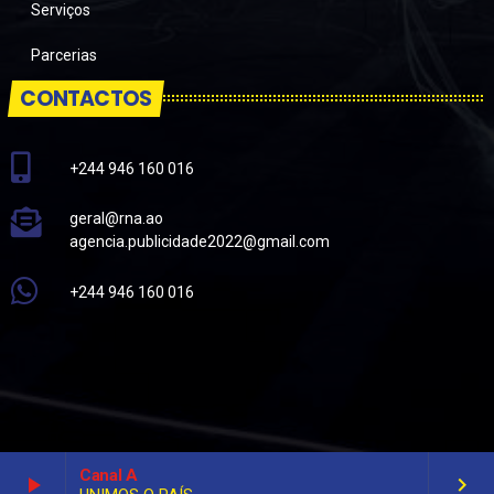
Serviços
Parcerias
CONTACTOS
+244 946 160 016
geral@rna.ao
agencia.publicidade2022@gmail.com
+244 946 160 016
Canal A
play_arrow
keyboard_arrow_right