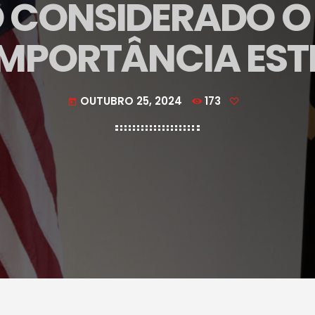
 CONSIDERADO O 
IMPORTÂNCIA EST
OUTUBRO 25, 2024
173
today