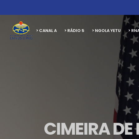
> CANAL A
> RÁDIO 5
> NGOLA YETU
> RN
CIMEIRA DE