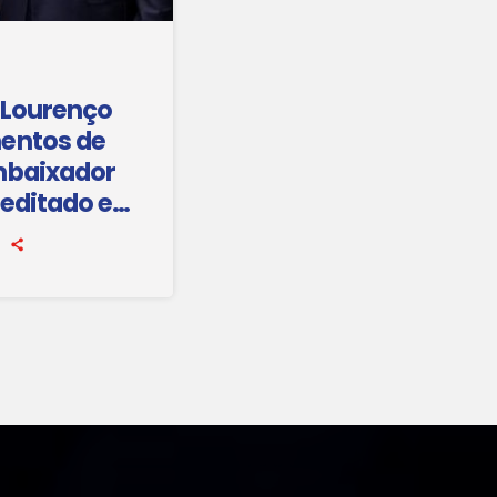
 Lourenço
entos de
mbaixador
reditado em