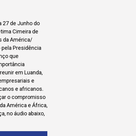
 a 27 de Junho do
étima Cimeira de
s da América/
o pela Presidência
enço que
mportância
 reunir em Luanda,
empresariais e
canos e africanos.
rçar o compromisso
da América e África,
a, no áudio abaixo,