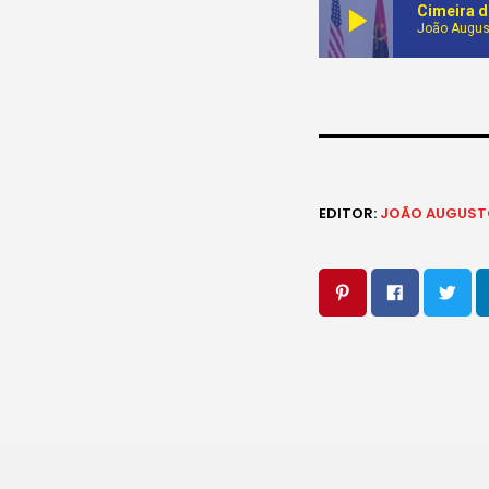
play_arrow
João Augus
EDITOR:
JOÃO AUGUST