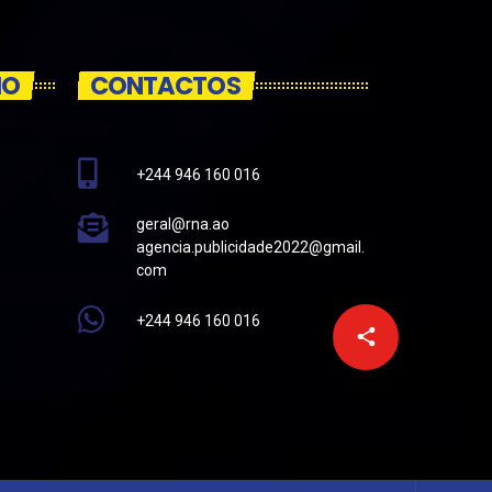
IO
CONTACTOS
+244 946 160 016
geral@rna.ao
agencia.publicidade2022@gmail.
com
+244 946 160 016
email
share