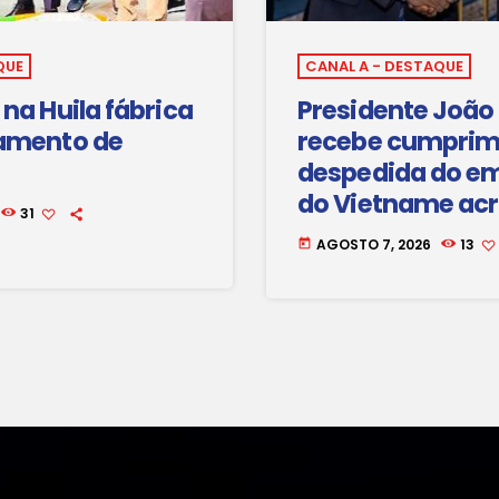
QUE
CANAL A - DESTAQUE
na Huila fábrica
Presidente João
amento de
recebe cumprim
despedida do e
do Vietname ac
31
Angola
AGOSTO 7, 2026
13
today