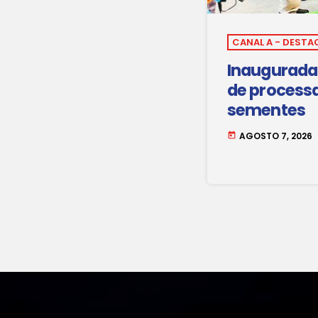
CANAL A - DESTA
Inaugurada 
de process
sementes
AGOSTO 7, 2026
today