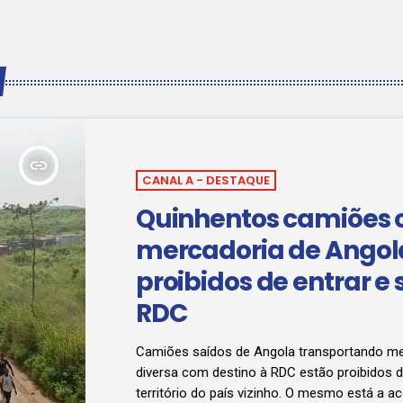
insert_link
CANAL A - DESTAQUE
Quinhentos camiões
mercadoria de Angol
proibidos de entrar e 
RDC
Camiões saídos de Angola transportando me
diversa com destino à RDC estão proibidos de
território do país vizinho. O mesmo está a 