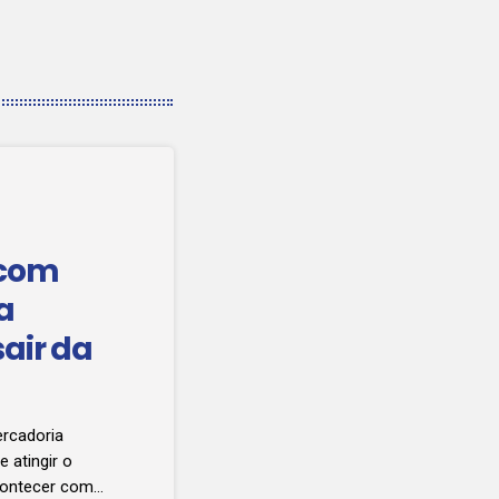
 com
a
sair da
rcadoria
 atingir o
acontecer com