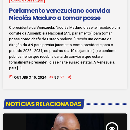
CANAL A - DESTAQUE
Parlamento venezuelano convida
Nicolás Maduro a tomar posse
O presidente da Venezuela, Nicolás Maduro disse ter recebido um
convite da Assembleia Nacional (AN, parlamento) para tomar
posse como chefe de Estado reeleito. "Recebi um convite da
direção da AN para prestar juramento como presidente para o
período 2025 - 2031, no próximo dia 10 de janeiro (...) e confirmo
publicamente que recebi a carta de convite e que estarei
formalmente presente", disse na televisão estatal. A Venezuela,
país […]
today
OUTUBRO 16, 2024
83
NOTÍCIAS RELACIONADAS
insert_link