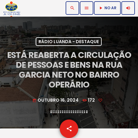
NO AR
search
menu
volume_up
play_arrow
RÁDIO LUANDA - DESTAQUE
ESTÁ REABERTA A CIRCULAÇÃO
DE PESSOAS E BENS NA RUA
GARCIA NETO NO BAIRRO
OPERÁRIO
OUTUBRO 16, 2024
172
today
email
share