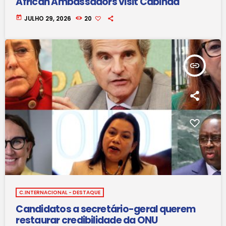
African Ambassadors visit Cabinda
today
JULHO 29, 2026
20
insert_link
C.INTERNACIONAL - DESTAQUE
Candidatos a secretário-geral querem
restaurar credibilidade da ONU