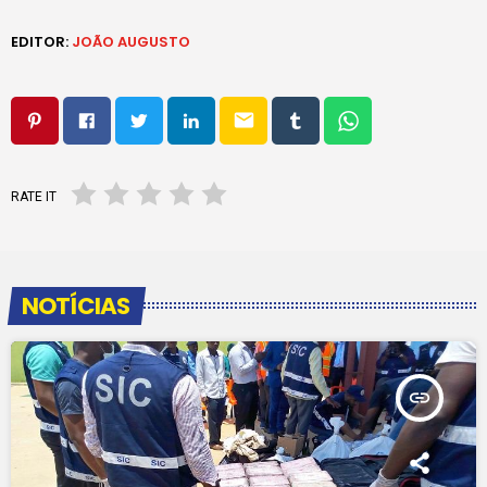
EDITOR:
JOÃO AUGUSTO
email
RATE IT
NOTÍCIAS
insert_link