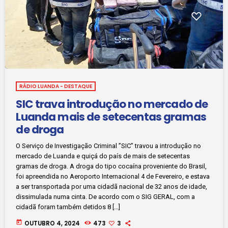
RÁDIO LUANDA - DESTAQUE
SIC trava introdução no mercado de
Luanda mais de setecentas gramas
de droga
O Serviço de Investigação Criminal ”SIC” travou a introdução no
mercado de Luanda e quiçá do país de mais de setecentas
gramas de droga. A droga do tipo cocaína proveniente do Brasil,
foi apreendida no Aeroporto Internacional 4 de Fevereiro, e estava
a ser transportada por uma cidadã nacional de 32 anos de idade,
dissimulada numa cinta. De acordo com o SIG GERAL, com a
cidadã foram também detidos 8 […]
today
OUTUBRO 4, 2024
473
3