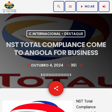
NO AR
search
menu
volume_up
play_arrow
C.INTERNACIONAL - DESTAQUE
NST TOTAL COMPLIANCE COME
TO ANGOLA FOR BUSINESS
OUTUBRO 4, 2024
351
today
email
share
NST Total
Compliance