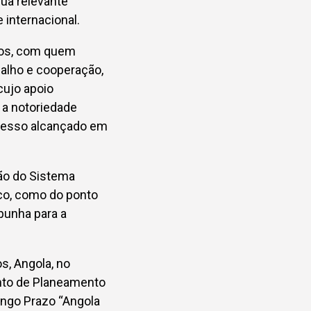
sua relevante
 internacional.
tos, com quem
balho e cooperação,
cujo apoio
 a notoriedade
ogresso alcançado em
ção do Sistema
ico, como do ponto
punha para a
, Angola, no
nto de Planeamento
ongo Prazo “Angola