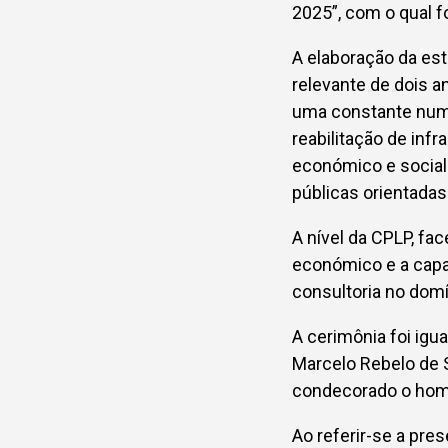
2025”, com o qual f
A elaboração da est
relevante de dois 
uma constante num p
reabilitação de inf
económico e social 
públicas orientada
A nível da CPLP, f
económico e a capa
consultoria no dom
A cerimônia foi igu
Marcelo Rebelo de 
condecorado o home
Ao referir-se a pre