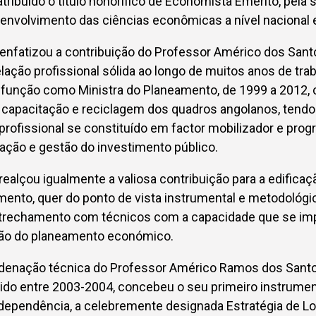
tribuído o título honorífico de Economista Emérito, pela 
envolvimento das ciências econômicas a nível nacional e
enfatizou a contribuição do Professor Américo dos San
ação profissional sólida ao longo de muitos anos de tra
 função como Ministra do Planeamento, de 1999 a 2012, 
 capacitação e reciclagem dos quadros angolanos, tendo
 profissional se constituído em factor mobilizador e pr
ação e gestão do investimento público.
realçou igualmente a valiosa contribuição para a edifica
mento, quer do ponto de vista instrumental e metodológ
etrechamento com técnicos com a capacidade que se im
ão do planeamento económico.
denação técnica do Professor Américo Ramos dos Santos
do entre 2003-2004, concebeu o seu primeiro instrume
dependência, a celebremente designada Estratégia de L