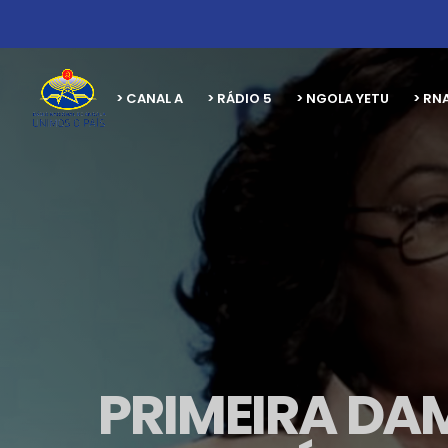
> CANAL A
> RÁDIO 5
> NGOLA YETU
> RN
PRIMEIRA DA