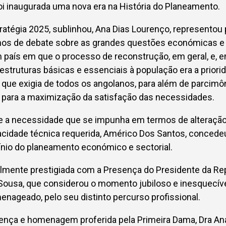
oi inaugurada uma nova era na História do Planeamento.
ratégia 2025, sublinhou, Ana Dias Lourenço, representou 
anos de debate sobre as grandes questões económicas e 
aís em que o processo de reconstrução, em geral, e, em
raestruturas básicas e essenciais à população era a prio
que exigia de todos os angolanos, para além de parcimô
s para a maximização da satisfação das necessidades.
ace a necessidade que se impunha em termos de alteraçã
cidade técnica requerida, Américo Dos Santos, concede
ínio do planeamento económico e sectorial.
almente prestigiada com a Presença do Presidente da Rep
Sousa, que considerou o momento jubiloso e inesquecíve
nageado, pelo seu distinto percurso profissional.
sença e homenagem proferida pela Primeira Dama, Dra An