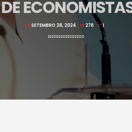
M DE ECONOMISTAS
SETEMBRO 28, 2024
276
1
today