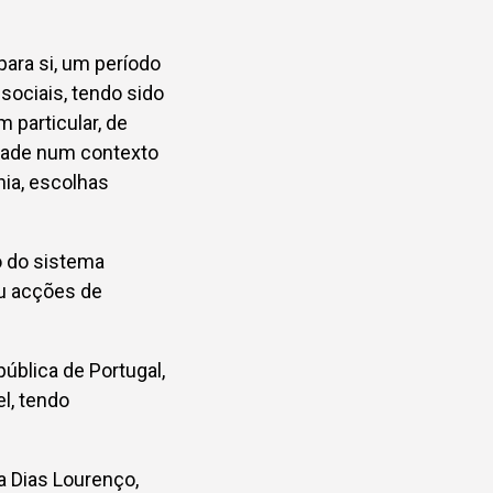
para si, um período
sociais, tendo sido
 particular, de
ridade num contexto
nia, escolhas
o do sistema
u acções de
ública de Portugal,
l, tendo
a Dias Lourenço,