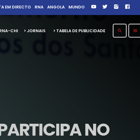
TA EM DIRECTO
RNA
ANGOLA
MUNDO
26 RNA-CHITOTOLO 30 ANOS
> JORNAIS
> TABELA DE PUBLICIDADE
search
menu
PARTICIPA NO